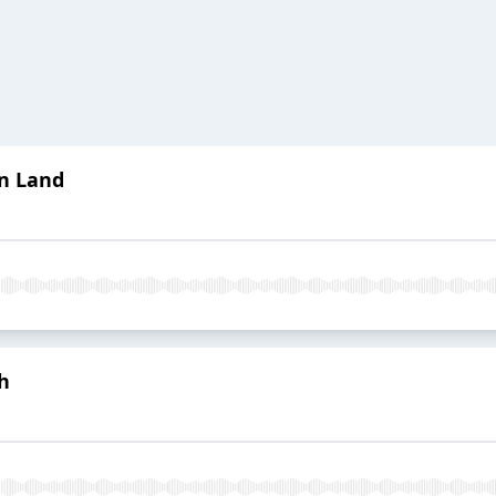
in Land
h