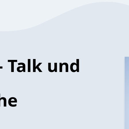
- Talk und
he