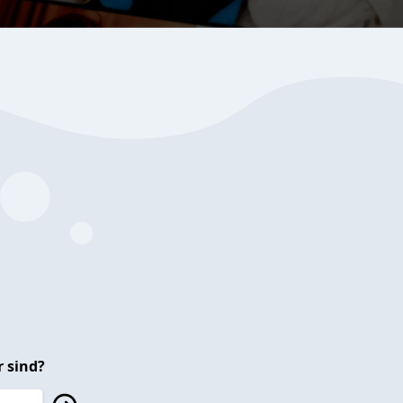
 sind?