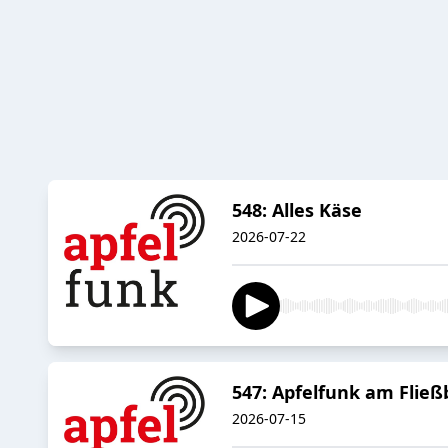
548: Alles Käse
2026-07-22
547: Apfelfunk am Flie
2026-07-15