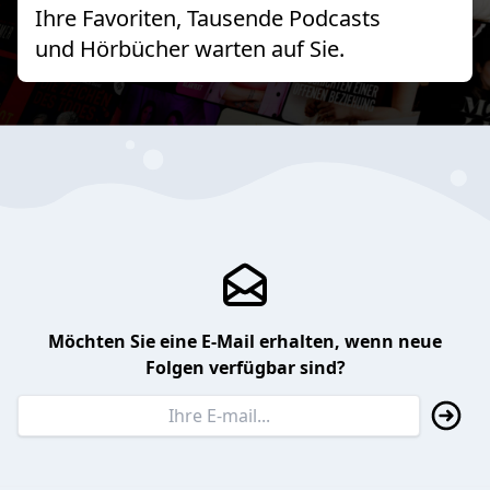
Ihre Favoriten, Tausende Podcasts
und Hörbücher warten auf Sie.
Möchten Sie eine E-Mail erhalten, wenn neue
Folgen verfügbar sind?