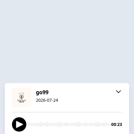
go99
2026-07-24
00:23