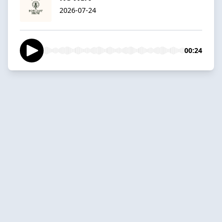
2026-07-24
00:24