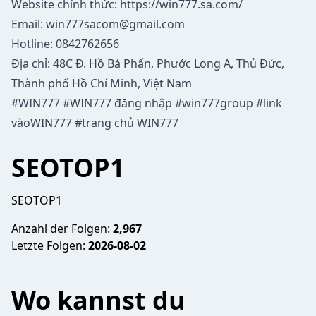
Website chính thức:
https://win777.sa.com/
Email:
win777sacom@gmail.com
Hotline: 0842762656
Địa chỉ: 48C Đ. Hồ Bá Phấn, Phước Long A, Thủ Đức,
Thành phố Hồ Chí Minh, Việt Nam
#WIN777 #WIN777 đăng nhập #win777group #link
vàoWIN777 #trang chủ WIN777
SEOTOP1
SEOTOP1
Anzahl der Folgen:
2,967
Letzte Folgen:
2026-08-02
Wo kannst du