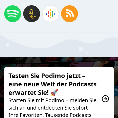
Testen Sie Podimo jetzt –
eine neue Welt der Podcasts
erwartet Sie! 🚀
Starten Sie mit Podimo – melden Sie
sich an und entdecken Sie sofort
Ihre Favoriten, Tausende Podcasts