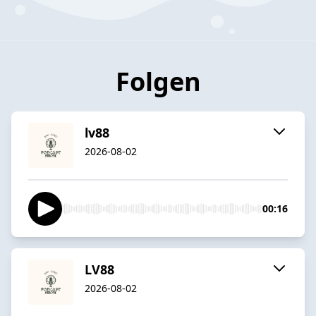
Folgen
lv88
2026-08-02
00:16
LV88
2026-08-02