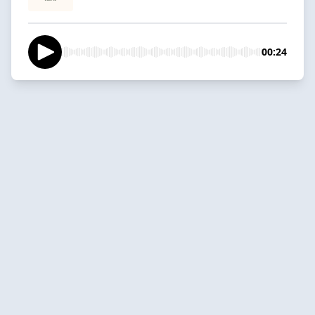
00:24