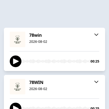
78win
2026-08-02
00:25
78WIN
2026-08-02
00:25