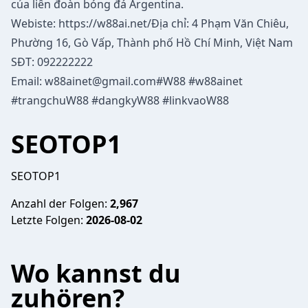
của liên đoàn bóng đá Argentina.
Webiste:
https://w88ai.net/
Địa chỉ: 4 Phạm Văn Chiêu,
Phường 16, Gò Vấp, Thành phố Hồ Chí Minh, Việt Nam
SĐT: 092222222
Email:
w88ainet@gmail.com
#W88 #w88ainet
#trangchuW88 #dangkyW88 #linkvaoW88
SEOTOP1
SEOTOP1
Anzahl der Folgen:
2,967
Letzte Folgen:
2026-08-02
Wo kannst du
zuhören?