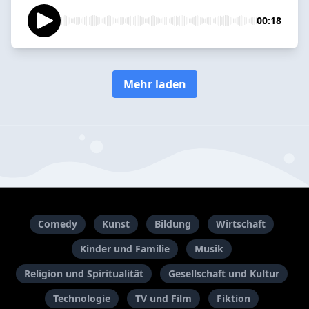
00:18
Mehr laden
Comedy
Kunst
Bildung
Wirtschaft
Kinder und Familie
Musik
Religion und Spiritualität
Gesellschaft und Kultur
Technologie
TV und Film
Fiktion