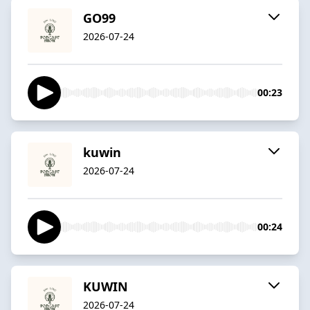
GO99
2026-07-24
00:23
kuwin
2026-07-24
00:24
KUWIN
2026-07-24