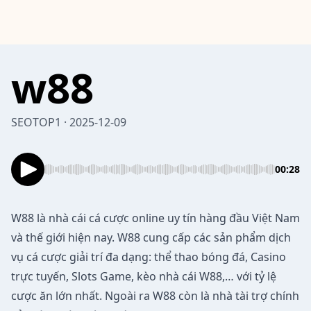
w88
SEOTOP1 · 2025-12-09
00:28
W88
là nhà cái cá cược online uy tín hàng đầu Việt Nam
và thế giới hiện nay. W88 cung cấp các sản phẩm dịch
vụ cá cược giải trí đa dạng: thể thao bóng đá, Casino
trực tuyến, Slots Game, kèo nhà cái W88,… với tỷ lệ
cược ăn lớn nhất. Ngoài ra W88 còn là nhà tài trợ chính