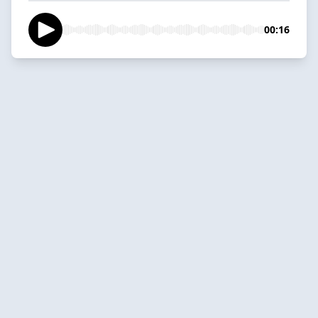
00:16