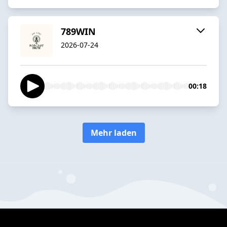
789WIN
2026-07-24
00:18
Mehr laden