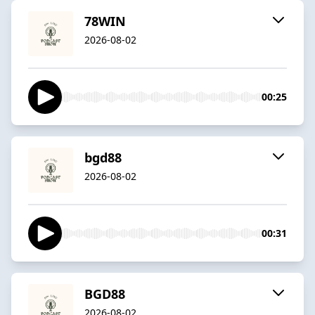
78WIN
2026-08-02
00:25
bgd88
2026-08-02
00:31
BGD88
2026-08-02