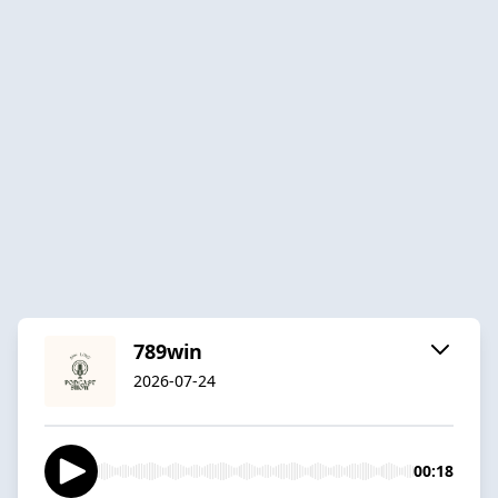
789win
2026-07-24
00:18