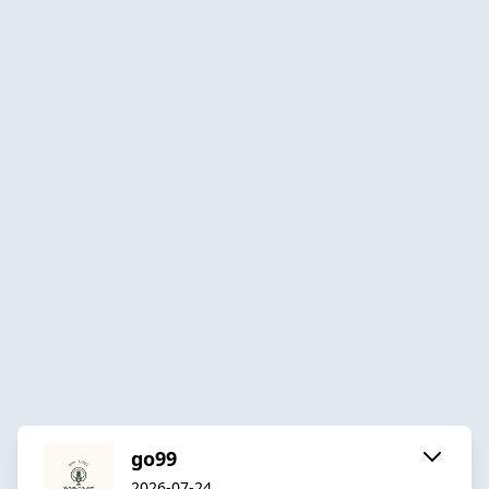
go99
2026-07-24