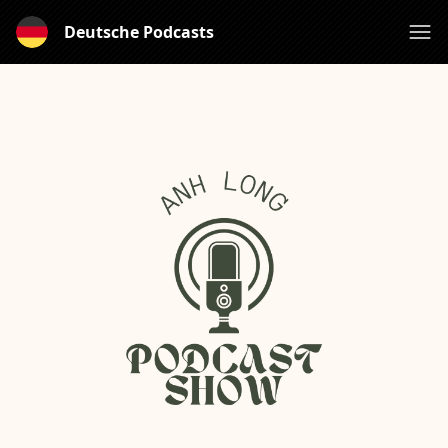
Deutsche Podcasts