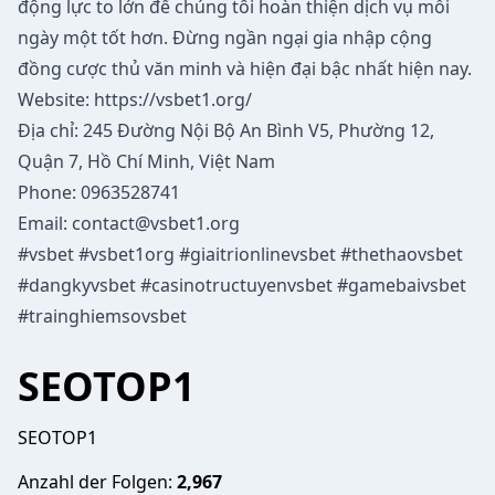
động lực to lớn để chúng tôi hoàn thiện dịch vụ mỗi
ngày một tốt hơn. Đừng ngần ngại gia nhập cộng
đồng cược thủ văn minh và hiện đại bậc nhất hiện nay.
Website:
https://vsbet1.org/
Địa chỉ: 245 Đường Nội Bộ An Bình V5, Phường 12,
Quận 7, Hồ Chí Minh, Việt Nam
Phone: 0963528741
Email:
contact@vsbet1.org
#vsbet #vsbet1org #giaitrionlinevsbet #thethaovsbet
#dangkyvsbet #casinotructuyenvsbet #gamebaivsbet
#trainghiemsovsbet
SEOTOP1
SEOTOP1
Anzahl der Folgen:
2,967