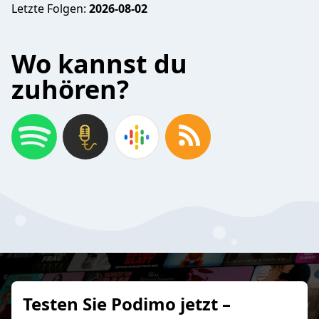
Letzte Folgen:
2026-08-02
Wo kannst du
zuhören?
Testen Sie Podimo jetzt –