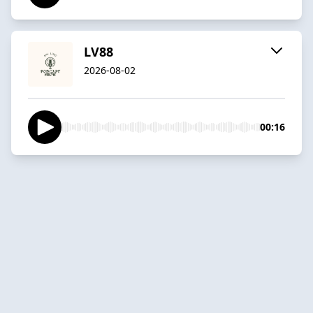
LV88
2026-08-02
00:16