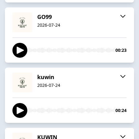
GO99
2026-07-24
00:23
kuwin
2026-07-24
00:24
KUWIN