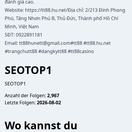
đánh giá cao.
Website:
https://tt88.hu.net/
Địa chỉ: 2/213 Đình Phong
Phú, Tăng Nhơn Phú B, Thủ Đức, Thành phố Hồ Chí
Minh, Việt Nam
SĐT: 0922891181
Email:
tt88hunett@gmail.com
#tt88 #tt88.hu.net
#trangchutt88 #dangkytt88 #tt88casino
SEOTOP1
SEOTOP1
Anzahl der Folgen:
2,967
Letzte Folgen:
2026-08-02
Wo kannst du