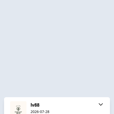
lv88
2026-07-28