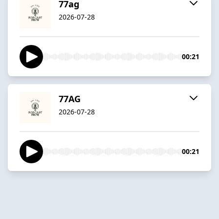
77ag
2026-07-28
00:21
77AG
2026-07-28
00:21