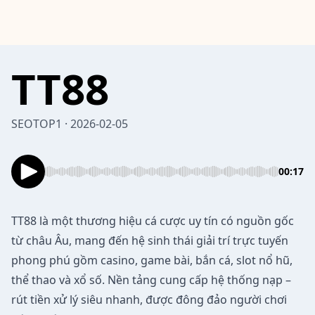
TT88
SEOTOP1 · 2026-02-05
00:17
TT88
là một thương hiệu cá cược uy tín có nguồn gốc
từ châu Âu, mang đến hệ sinh thái giải trí trực tuyến
phong phú gồm casino, game bài, bắn cá, slot nổ hũ,
thể thao và xổ số. Nền tảng cung cấp hệ thống nạp –
rút tiền xử lý siêu nhanh, được đông đảo người chơi