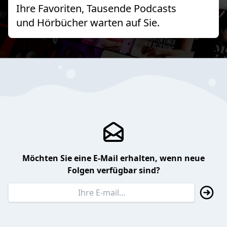
Ihre Favoriten, Tausende Podcasts
und Hörbücher warten auf Sie.
Möchten Sie eine E-Mail erhalten, wenn neue
Folgen verfügbar sind?