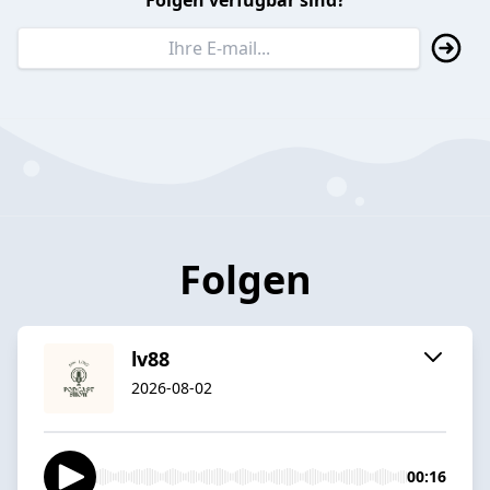
Folgen verfügbar sind?
Folgen
lv88
2026-08-02
00:16