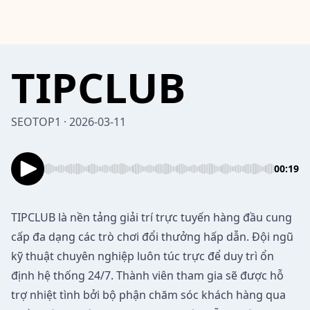
TIPCLUB
SEOTOP1 · 2026-03-11
00:19
TIPCLUB
là nền tảng giải trí trực tuyến hàng đầu cung
cấp đa dạng các trò chơi đổi thưởng hấp dẫn. Đội ngũ
kỹ thuật chuyên nghiệp luôn túc trực để duy trì ổn
định hệ thống 24/7. Thành viên tham gia sẽ được hỗ
trợ nhiệt tình bởi bộ phận chăm sóc khách hàng qua