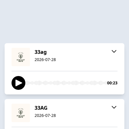
33ag
2026-07-28
00:23
33AG
2026-07-28