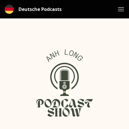
Deutsche Podcasts