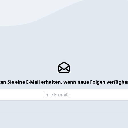
en Sie eine E-Mail erhalten, wenn neue Folgen verfügbar