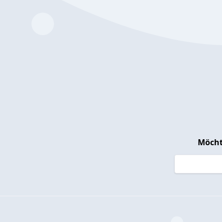
Möcht