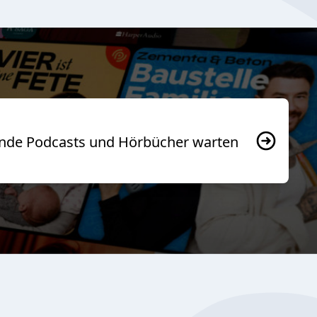
usende Podcasts und Hörbücher warten