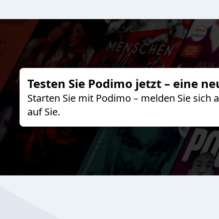
Testen Sie Podimo jetzt – eine ne
Starten Sie mit Podimo – melden Sie sich
auf Sie.