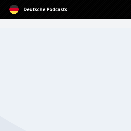
Deutsche Podcasts