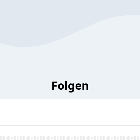
Folgen