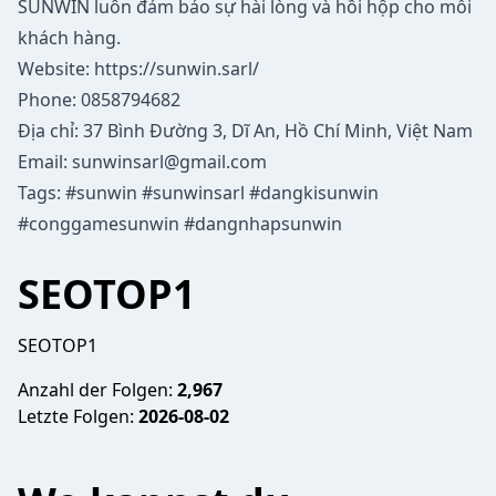
SUNWIN luôn đảm bảo sự hài lòng và hồi hộp cho mỗi
khách hàng.
Website:
https://sunwin.sarl/
Phone: 0858794682
Địa chỉ: 37 Bình Đường 3, Dĩ An, Hồ Chí Minh, Việt Nam
Email:
sunwinsarl@gmail.com
Tags: #sunwin #sunwinsarl #dangkisunwin
#conggamesunwin #dangnhapsunwin
SEOTOP1
SEOTOP1
Anzahl der Folgen:
2,967
Letzte Folgen:
2026-08-02