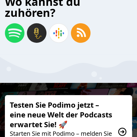
Wo kannst du
zuhören?
Testen Sie Podimo jetzt –
eine neue Welt der Podcasts
erwartet Sie! 🚀
Starten Sie mit Podimo – melden Sie