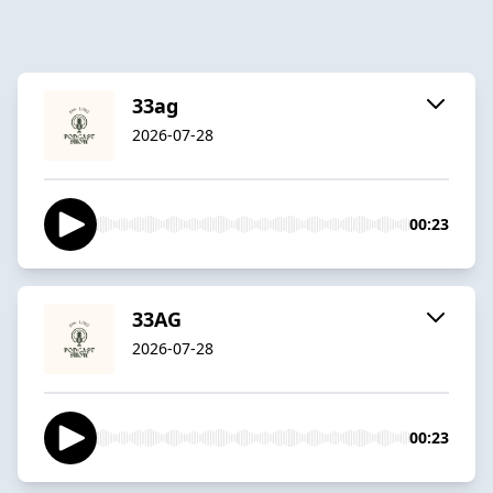
33ag
2026-07-28
00:23
33AG
2026-07-28
00:23