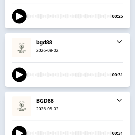
00:25
bgd88
2026-08-02
00:31
BGD88
2026-08-02
00:31