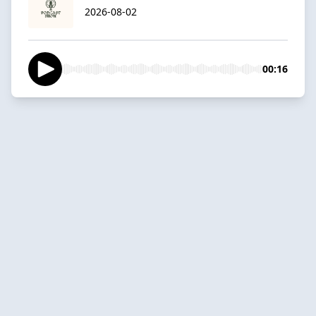
2026-08-02
00:16