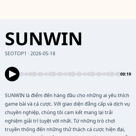
SUNWIN
SEOTOP1 · 2026-05-18
00:19
SUNWIN
là điểm đến hàng đầu cho những ai yêu thích
game bài và cá cược. Với giao diện đẳng cấp và dịch vụ
chuyên nghiệp, chúng tôi cam kết mang lại trải
nghiệm giải trí tuyệt vời nhất. Từ những trò chơi
truyền thống đến những thử thách cá cược hiện đại,