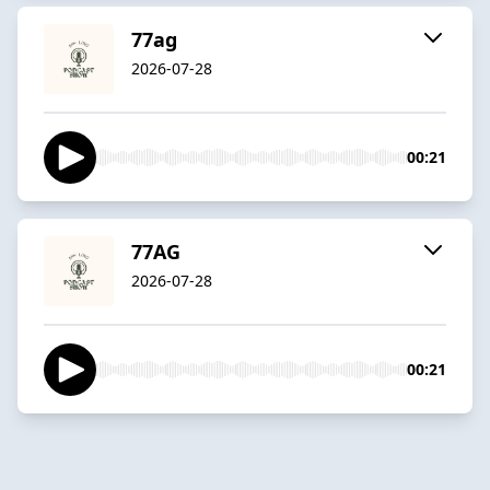
77ag
2026-07-28
00:21
77AG
2026-07-28
00:21