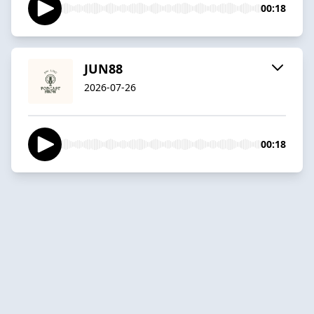
00:18
JUN88
2026-07-26
00:18