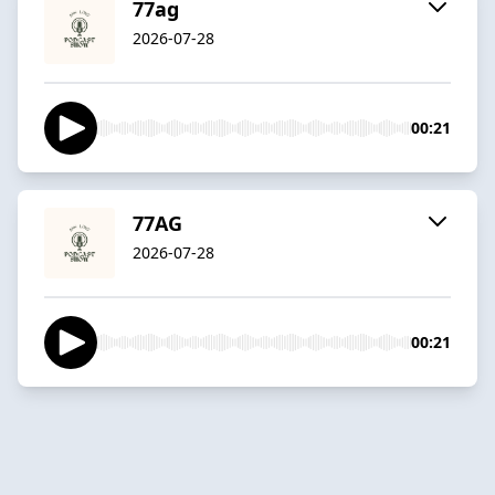
77ag
2026-07-28
00:21
77AG
2026-07-28
00:21