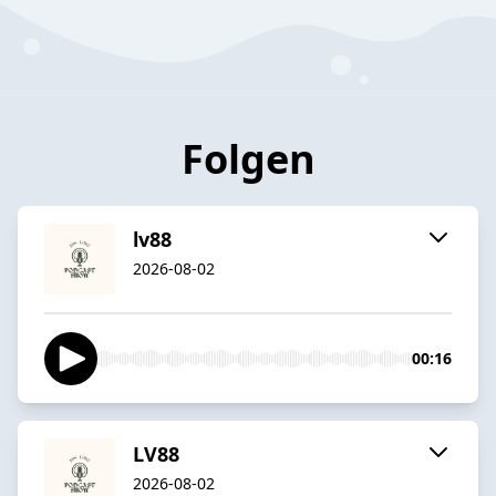
Folgen
lv88
2026-08-02
00:16
LV88
2026-08-02