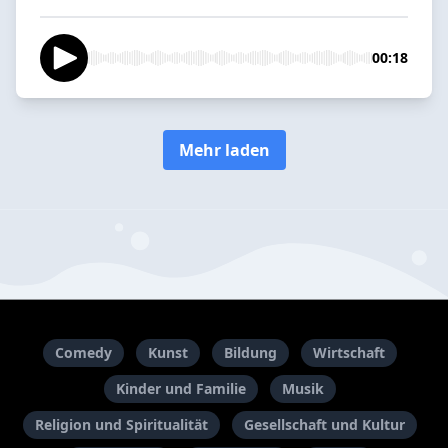
00:18
Mehr laden
Comedy
Kunst
Bildung
Wirtschaft
Kinder und Familie
Musik
Religion und Spiritualität
Gesellschaft und Kultur