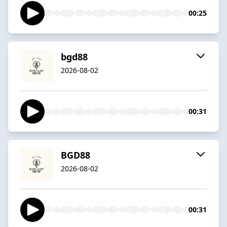
00:25
bgd88
2026-08-02
00:31
BGD88
2026-08-02
00:31