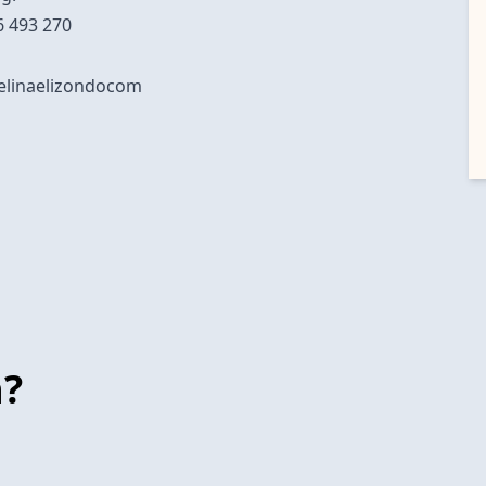
6 493 270
linaelizondocom
n?