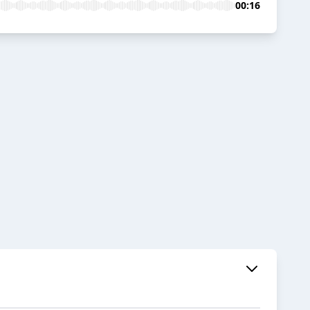
00:16