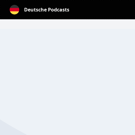
Deutsche Podcasts