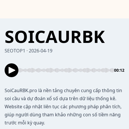
SOICAURBK
SEOTOP1 · 2026-04-19
00:12
SoiCauRBK.pro
là nền tảng chuyên cung cấp thông tin
soi cầu và dự đoán xổ số dựa trên dữ liệu thống kê.
Website cập nhật liên tục các phương pháp phân tích,
giúp người dùng tham khảo những con số tiềm năng
trước mỗi kỳ quay.