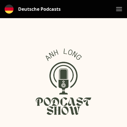
Deutsche Podcasts