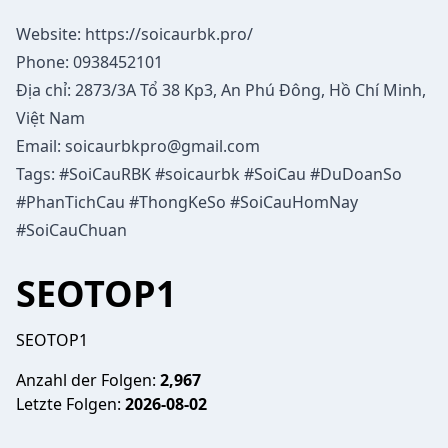
Website:
https://soicaurbk.pro/
Phone: 0938452101
Địa chỉ: 2873/3A Tổ 38 Kp3, An Phú Đông, Hồ Chí Minh,
Việt Nam
Email:
soicaurbkpro@gmail.com
Tags: #SoiCauRBK #soicaurbk #SoiCau #DuDoanSo
#PhanTichCau #ThongKeSo #SoiCauHomNay
#SoiCauChuan
SEOTOP1
SEOTOP1
Anzahl der Folgen:
2,967
Letzte Folgen:
2026-08-02