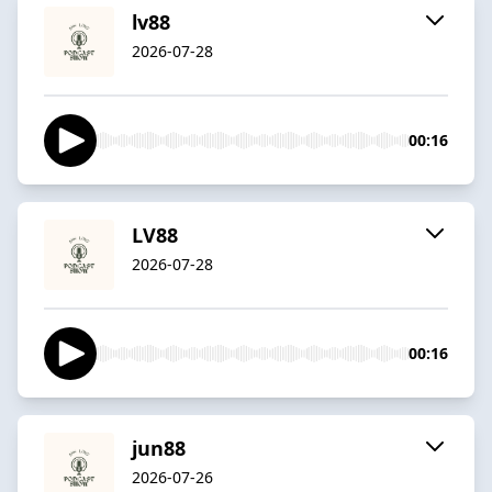
lv88
2026-07-28
00:16
LV88
2026-07-28
00:16
jun88
2026-07-26