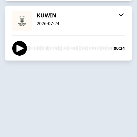
KUWIN
2026-07-24
00:24