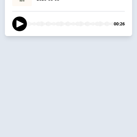
00:26