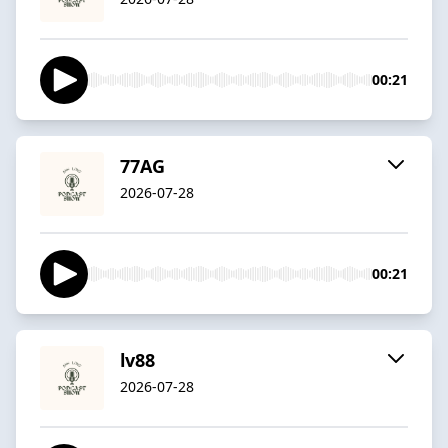
00:21
77AG
2026-07-28
00:21
lv88
2026-07-28