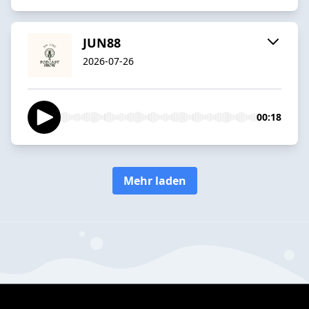
JUN88
2026-07-26
00:18
Mehr laden