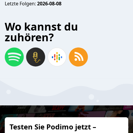
Letzte Folgen:
2026-08-08
Wo kannst du
zuhören?
Testen Sie Podimo jetzt –