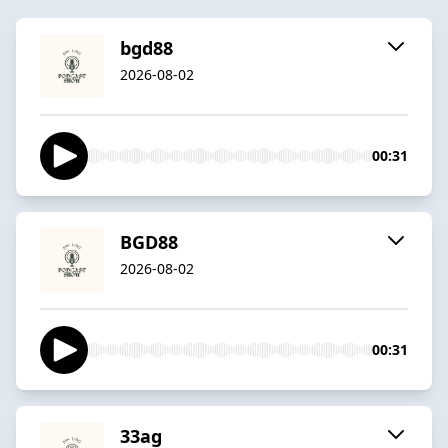
bgd88
2026-08-02
00:31
BGD88
2026-08-02
00:31
33ag