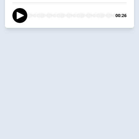
00:26