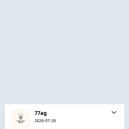
77ag
2026-07-28