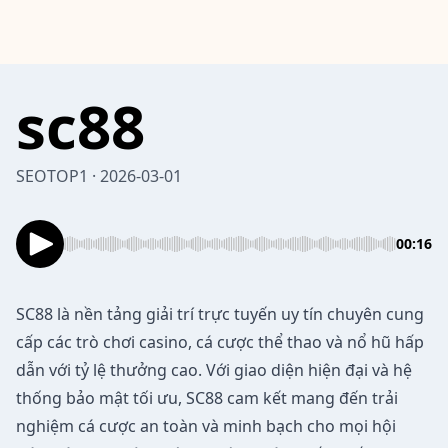
sc88
SEOTOP1 · 2026-03-01
00:16
SC88
là nền tảng giải trí trực tuyến uy tín chuyên cung
cấp các trò chơi casino, cá cược thể thao và nổ hũ hấp
dẫn với tỷ lệ thưởng cao. Với giao diện hiện đại và hệ
thống bảo mật tối ưu, SC88 cam kết mang đến trải
nghiệm cá cược an toàn và minh bạch cho mọi hội