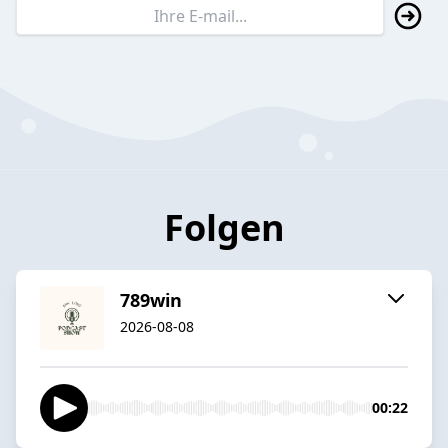
Folgen
789win
2026-08-08
00:22