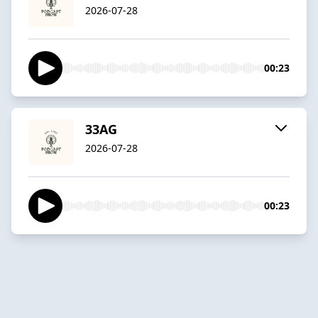
2026-07-28
00:23
33AG
2026-07-28
00:23