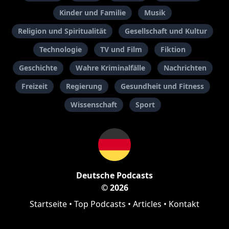
Kinder und Familie
Musik
Religion und Spiritualität
Gesellschaft und Kultur
Technologie
TV und Film
Fiktion
Geschichte
Wahre Kriminalfälle
Nachrichten
Freizeit
Regierung
Gesundheit und Fitness
Wissenschaft
Sport
Deutsche Podcasts
© 2026
Startseite
•
Top Podcasts
•
Articles
•
Kontakt