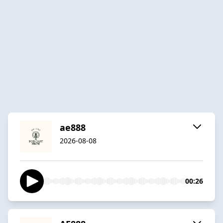
ae888
2026-08-08
00:26