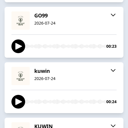
GO99
2026-07-24
00:23
kuwin
2026-07-24
00:24
KUWIN