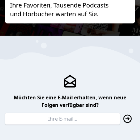
Ihre Favoriten, Tausende Podcasts
und Hörbücher warten auf Sie.
Möchten Sie eine E-Mail erhalten, wenn neue
Folgen verfügbar sind?