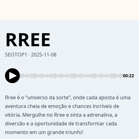
RREE
SEOTOP1 · 2025-11-08
00:22
Rree
é o “universo da sorte”, onde cada aposta é uma
aventura cheia de emoção e chances incríveis de
vitória. Mergulhe no Rree e sinta a adrenalina, a
diversão e a oportunidade de transformar cada
momento em um grande triunfo!