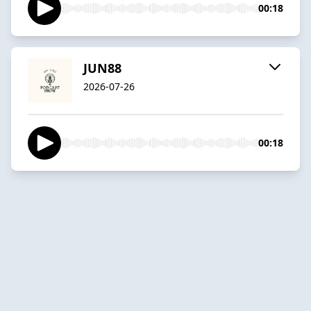
00:18
JUN88
2026-07-26
00:18