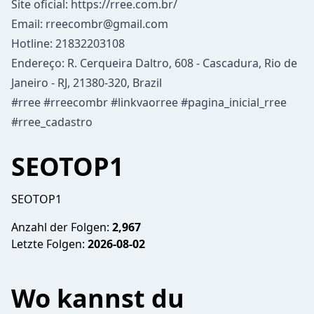
Site oficial:
https://rree.com.br/
Email:
rreecombr@gmail.com
Hotline: 21832203108
Endereço: R. Cerqueira Daltro, 608 - Cascadura, Rio de
Janeiro - RJ, 21380-320, Brazil
#rree #rreecombr #linkvaorree #pagina_inicial_rree
#rree_cadastro
SEOTOP1
SEOTOP1
Anzahl der Folgen:
2,967
Letzte Folgen:
2026-08-02
Wo kannst du