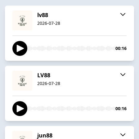
lv88
2026-07-28
00:16
LV88
2026-07-28
00:16
jun88