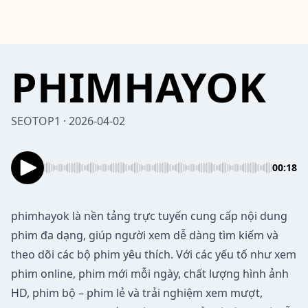
PHIMHAYOK
SEOTOP1 · 2026-04-02
00:18
phimhayok
là nền tảng trực tuyến cung cấp nội dung
phim đa dạng, giúp người xem dễ dàng tìm kiếm và
theo dõi các bộ phim yêu thích. Với các yếu tố như xem
phim online, phim mới mỗi ngày, chất lượng hình ảnh
HD, phim bộ – phim lẻ và trải nghiệm xem mượt,