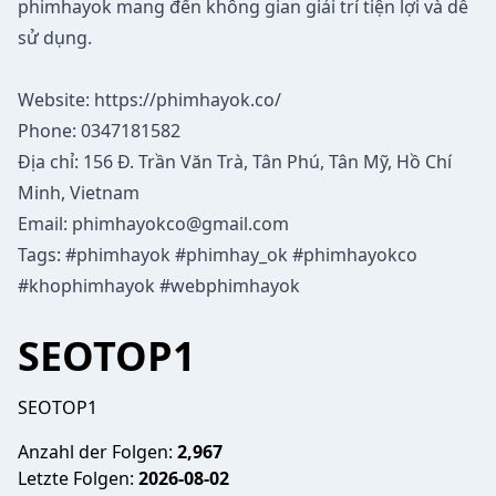
phimhayok mang đến không gian giải trí tiện lợi và dễ
sử dụng.
Website:
https://phimhayok.co/
Phone: 0347181582
Địa chỉ: 156 Đ. Trần Văn Trà, Tân Phú, Tân Mỹ, Hồ Chí
Minh, Vietnam
Email:
phimhayokco@gmail.com
Tags: #phimhayok #phimhay_ok #phimhayokco
#khophimhayok #webphimhayok
SEOTOP1
SEOTOP1
Anzahl der Folgen:
2,967
Letzte Folgen:
2026-08-02