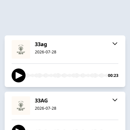
33ag
2026-07-28
00:23
33AG
2026-07-28