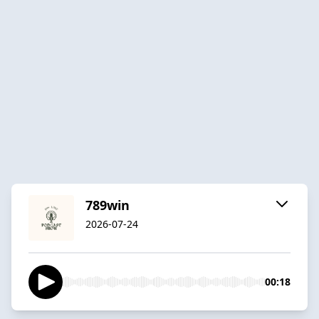
789win
2026-07-24
00:18