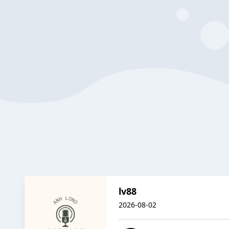
lv88
2026-08-02