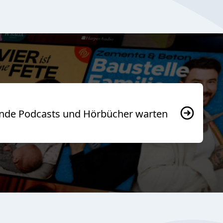
usende Podcasts und Hörbücher warten