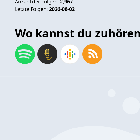
Anzahl der Folgen:
2,967
Letzte Folgen:
2026-08-02
Wo kannst du zuhöre