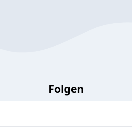
Folgen