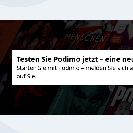
Testen Sie Podimo jetzt – eine ne
Starten Sie mit Podimo – melden Sie sich
auf Sie.