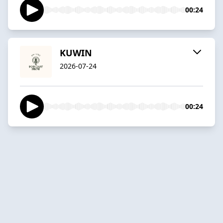
00:24
KUWIN
2026-07-24
00:24