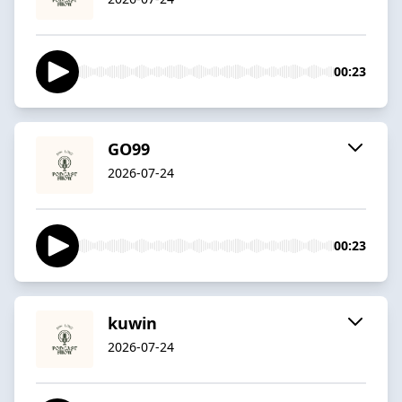
00:23
GO99
2026-07-24
00:23
kuwin
2026-07-24