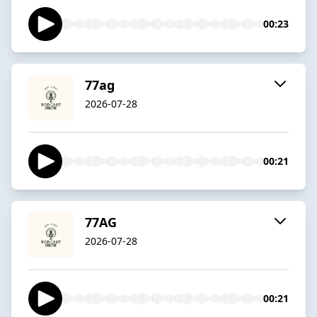
00:23
77ag
2026-07-28
00:21
77AG
2026-07-28
00:21