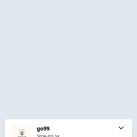
go99
2026-07-24