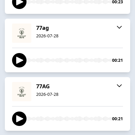
00:23
77ag
2026-07-28
00:21
77AG
2026-07-28
00:21