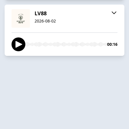
LV88
2026-08-02
00:16