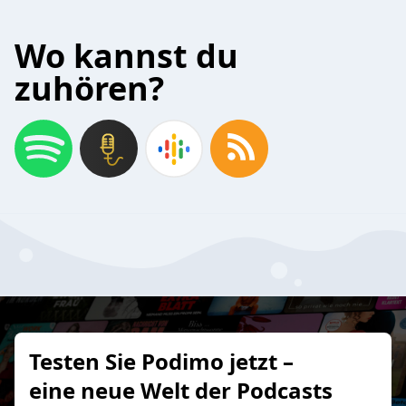
Wo kannst du
zuhören?
Testen Sie Podimo jetzt –
eine neue Welt der Podcasts