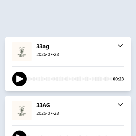
33ag
2026-07-28
00:23
33AG
2026-07-28