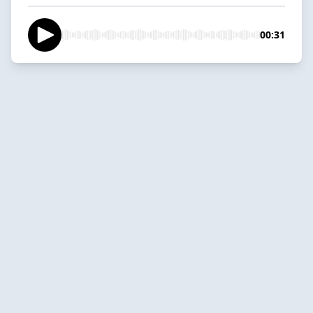
00:31