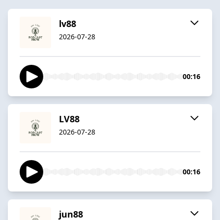
lv88
2026-07-28
00:16
LV88
2026-07-28
00:16
jun88