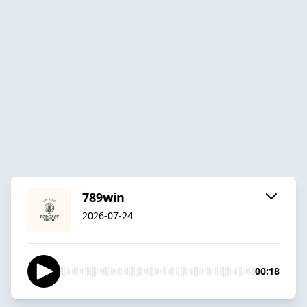
789win
2026-07-24
00:18