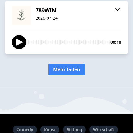
789WIN
2026-07-24
00:18
Mehr laden
Comedy
Kunst
Bildung
Wirtschaft