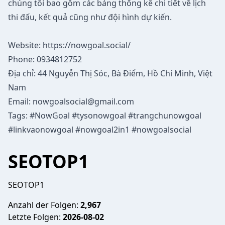
chúng tôi bao gồm các bảng thống kê chi tiết về lịch
thi đấu, kết quả cũng như đội hình dự kiến.
Website:
https://nowgoal.social/
Phone: 0934812752
Địa chỉ: 44 Nguyễn Thị Sóc, Bà Điểm, Hồ Chí Minh, Việt
Nam
Email:
nowgoalsocial@gmail.com
Tags: #NowGoal #tysonowgoal #trangchunowgoal
#linkvaonowgoal #nowgoal2in1 #nowgoalsocial
SEOTOP1
SEOTOP1
Anzahl der Folgen:
2,967
Letzte Folgen:
2026-08-02