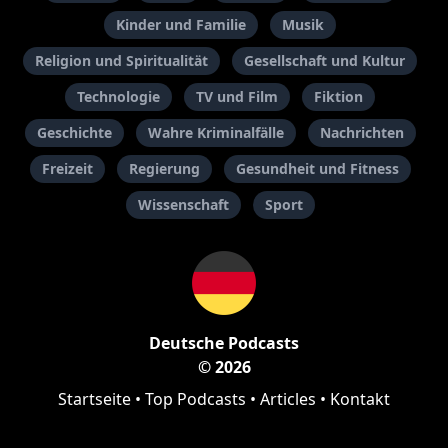
Kinder und Familie
Musik
Religion und Spiritualität
Gesellschaft und Kultur
Technologie
TV und Film
Fiktion
Geschichte
Wahre Kriminalfälle
Nachrichten
Freizeit
Regierung
Gesundheit und Fitness
Wissenschaft
Sport
Deutsche Podcasts
© 2026
Startseite
•
Top Podcasts
•
Articles
•
Kontakt