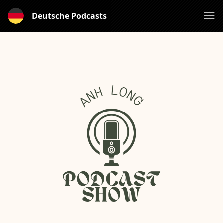
Deutsche Podcasts