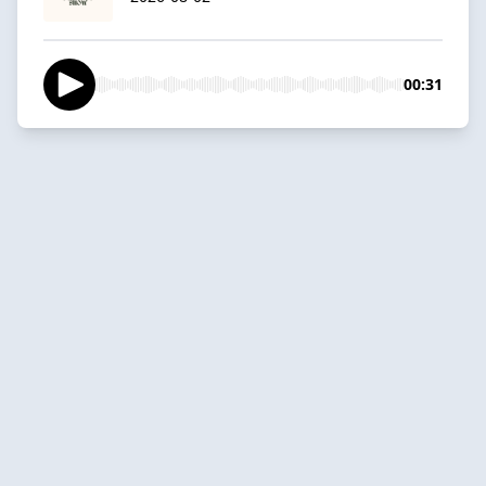
00:31