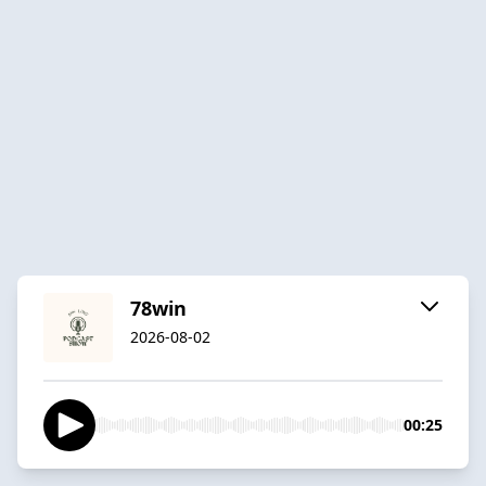
78win
2026-08-02
00:25