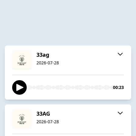
33ag
2026-07-28
00:23
33AG
2026-07-28