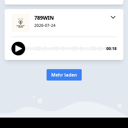
789WIN
2026-07-24
00:18
Mehr laden