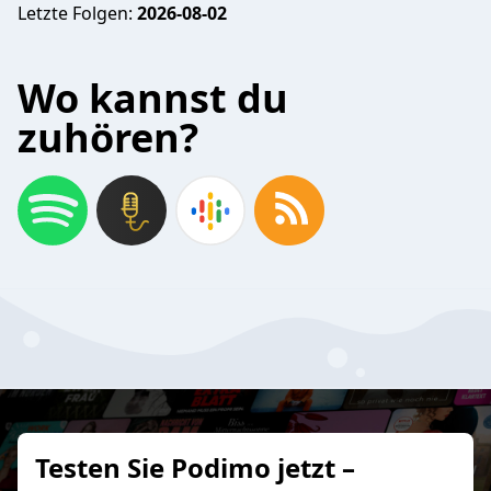
Letzte Folgen:
2026-08-02
Wo kannst du
zuhören?
Testen Sie Podimo jetzt –