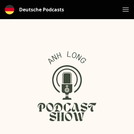
Deutsche Podcasts