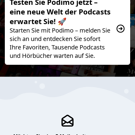
Testen Sie Podimo jetzt –
eine neue Welt der Podcasts
erwartet Sie! 🚀
Starten Sie mit Podimo – melden Sie
sich an und entdecken Sie sofort
Ihre Favoriten, Tausende Podcasts
und Hörbücher warten auf Sie.