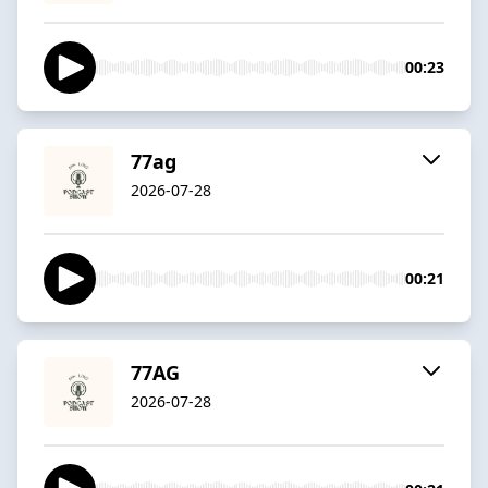
00:23
77ag
2026-07-28
00:21
77AG
2026-07-28