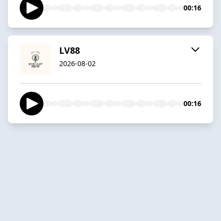
00:16
LV88
2026-08-02
00:16