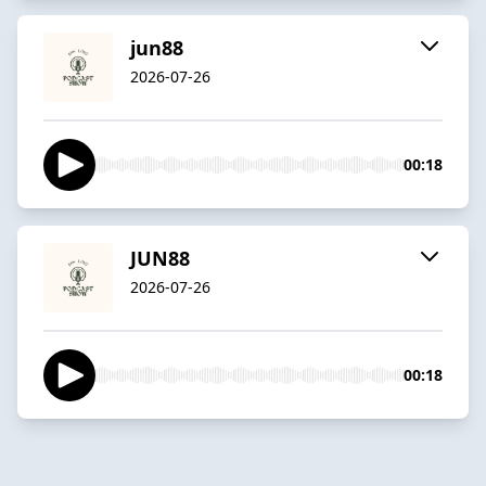
jun88
2026-07-26
00:18
JUN88
2026-07-26
00:18