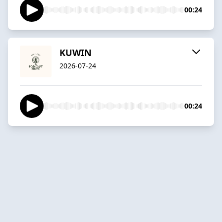
00:24
KUWIN
2026-07-24
00:24