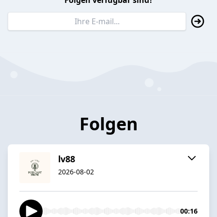
Folgen verfügbar sind?
Folgen
lv88
2026-08-02
00:16