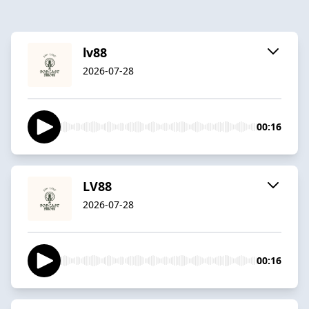
lv88
2026-07-28
00:16
LV88
2026-07-28
00:16