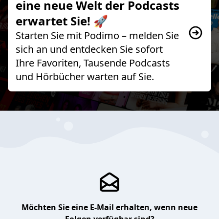
eine neue Welt der Podcasts
erwartet Sie! 🚀
Starten Sie mit Podimo – melden Sie
sich an und entdecken Sie sofort
Ihre Favoriten, Tausende Podcasts
und Hörbücher warten auf Sie.
Möchten Sie eine E-Mail erhalten, wenn neue