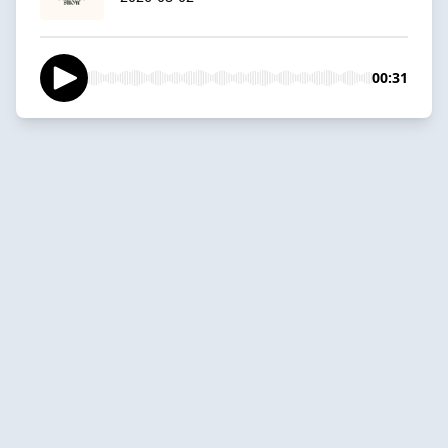
00:31