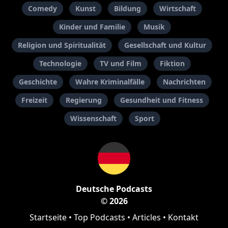
Comedy
Kunst
Bildung
Wirtschaft
Kinder und Familie
Musik
Religion und Spiritualität
Gesellschaft und Kultur
Technologie
TV und Film
Fiktion
Geschichte
Wahre Kriminalfälle
Nachrichten
Freizeit
Regierung
Gesundheit und Fitness
Wissenschaft
Sport
Deutsche Podcasts
© 2026
Startseite
•
Top Podcasts
•
Articles
•
Kontakt