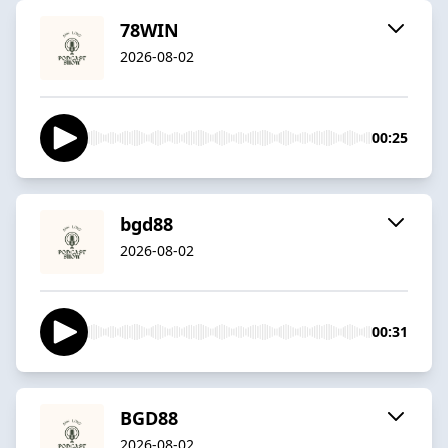
78WIN
2026-08-02
00:25
bgd88
2026-08-02
00:31
BGD88
2026-08-02