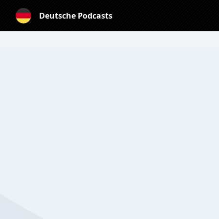
Deutsche Podcasts