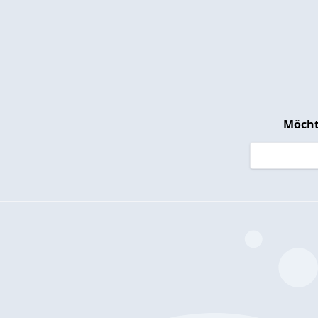
Möcht