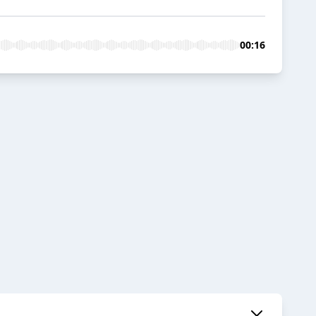
00:16