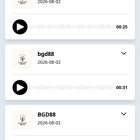
2026-08-02
00:25
bgd88
2026-08-02
00:31
BGD88
2026-08-02