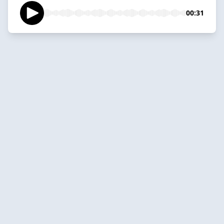
00:31