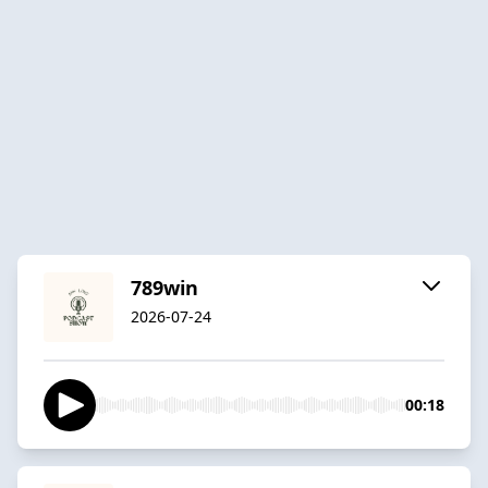
789win
2026-07-24
00:18