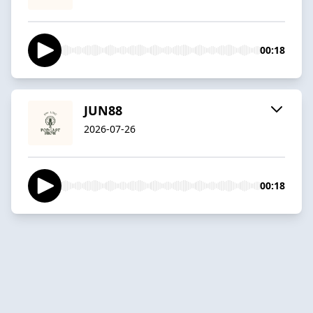
00:18
JUN88
2026-07-26
00:18