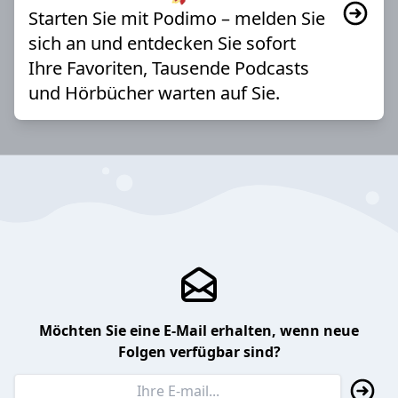
Starten Sie mit Podimo – melden Sie
sich an und entdecken Sie sofort
Ihre Favoriten, Tausende Podcasts
und Hörbücher warten auf Sie.
Möchten Sie eine E-Mail erhalten, wenn neue
Folgen verfügbar sind?