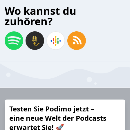
Wo kannst du
zuhören?
Testen Sie Podimo jetzt –
eine neue Welt der Podcasts
erwartet Sie! 🚀