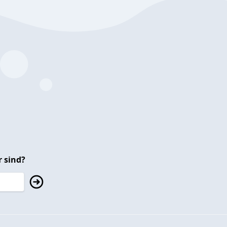
 sind?