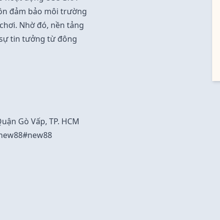
uôn đảm bảo môi trường
chơi. Nhờ đó, nền tảng
sự tin tưởng từ đông
Quận Gò Vấp, TP. HCM
 new88#new88