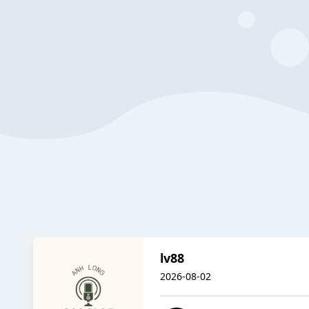
lv88
2026-08-02