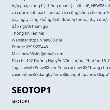
hợp pháp cùng hệ thống quản lý chặt chẽ, NEW88 l
cá cược minh bạch, an toàn và công bằng cho người 
này ngày càng khẳng định được vị thế và nhận được 
đảo người tham gia.
Thông tin liên hệ:
Website:
⁠https://new88.site⁠
Phone: 0396655448
Mail:
new88site@gmail.com
Địa chỉ: 102 Đường Nguyễn Văn Lượng, Phường 16, 
Tags: new88#new88com#nhà cái new 88#trang chủ
casino#new88dangky#new88dangnhap#new88app"
SEOTOP1
SEOTOP1