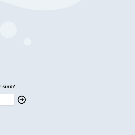
 sind?