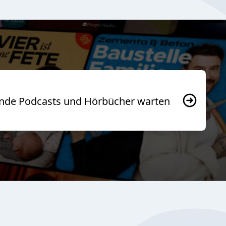
usende Podcasts und Hörbücher warten