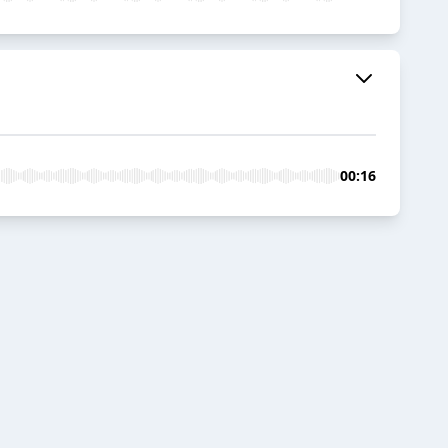
00:16