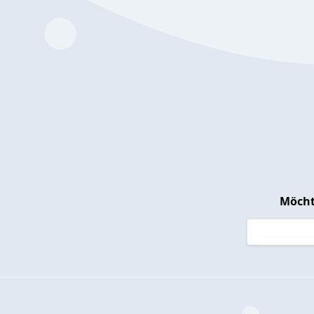
Möcht