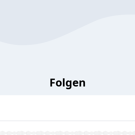
Folgen