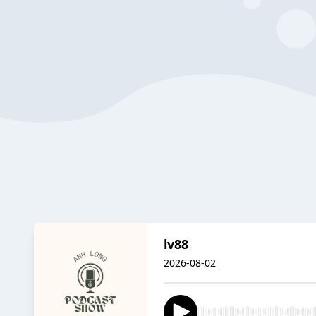
lv88
2026-08-02