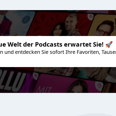
ue Welt der Podcasts erwartet Sie! 🚀
 an und entdecken Sie sofort Ihre Favoriten, Ta