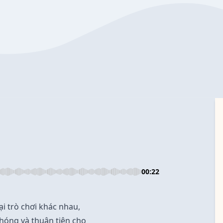
00:22
oại trò chơi khác nhau,
chóng và thuận tiện cho