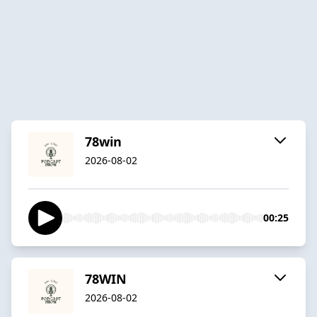
78win
2026-08-02
00:25
78WIN
2026-08-02