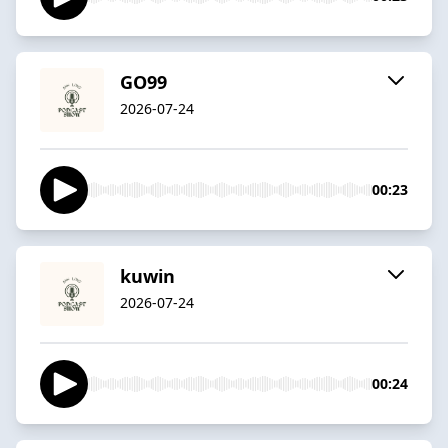
GO99
2026-07-24
00:23
kuwin
2026-07-24
00:24