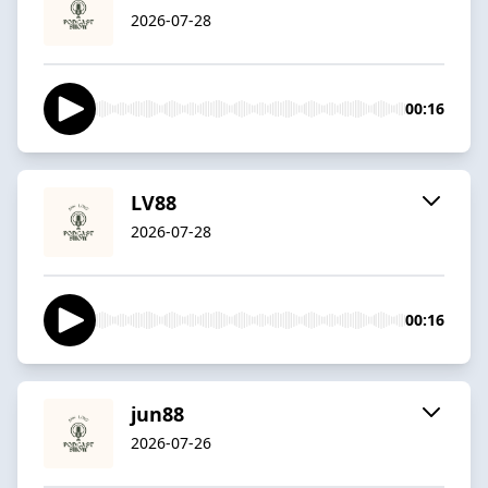
2026-07-28
00:16
LV88
2026-07-28
00:16
jun88
2026-07-26