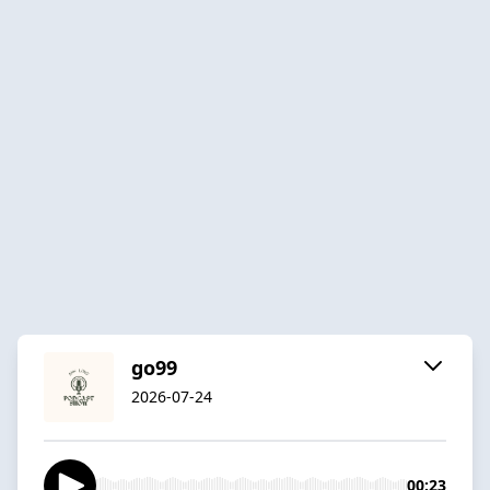
go99
2026-07-24
00:23