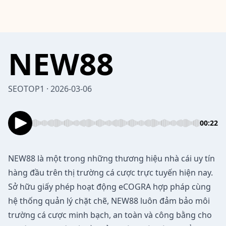
NEW88
SEOTOP1 · 2026-03-06
00:22
NEW88
là một trong những thương hiệu nhà cái uy tín
hàng đầu trên thị trường cá cược trực tuyến hiện nay.
Sở hữu giấy phép hoạt động eCOGRA hợp pháp cùng
hệ thống quản lý chặt chẽ, NEW88 luôn đảm bảo môi
trường cá cược minh bạch, an toàn và công bằng cho