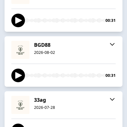
00:31
BGD88
2026-08-02
00:31
33ag
2026-07-28