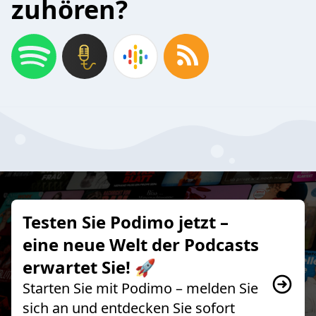
zuhören?
Testen Sie Podimo jetzt –
eine neue Welt der Podcasts
erwartet Sie! 🚀
Starten Sie mit Podimo – melden Sie
sich an und entdecken Sie sofort