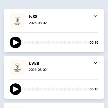
lv88
2026-08-02
00:16
LV88
2026-08-02
00:16