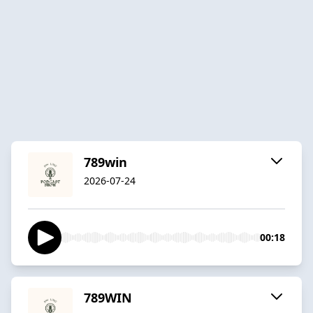
789win
2026-07-24
00:18
789WIN