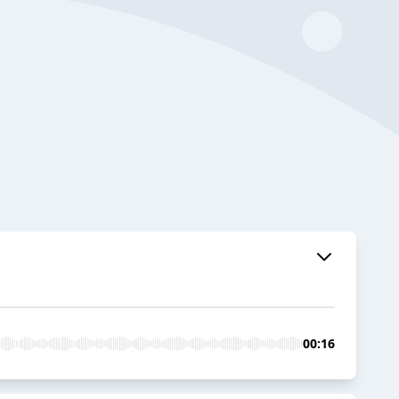
00:16