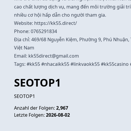
cao chất lượng dịch vụ, mang đến môi trường giải trí
nhiều cơ hội hấp dẫn cho người tham gia.
Website:
https://kk55.direct/
Phone: 0765291834
Địa chỉ: 469/68 Nguyễn Kiệm, Phường 9, Phú Nhuận,
Việt Nam
Email:
kk55direct@gmail.com
Tags: #kk55 #nhacaikk55 #linkvaokk55 #kk55casino
SEOTOP1
SEOTOP1
Anzahl der Folgen:
2,967
Letzte Folgen:
2026-08-02