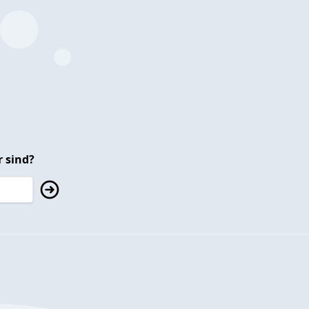
 sind?