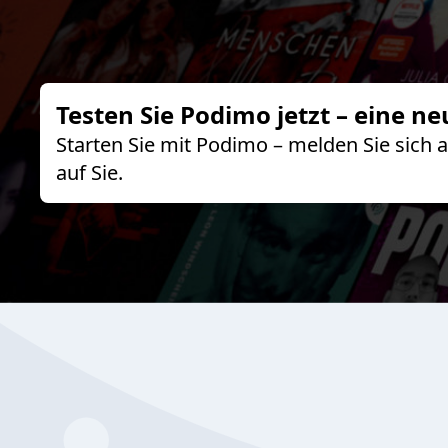
Testen Sie Podimo jetzt – eine ne
Starten Sie mit Podimo – melden Sie sich
auf Sie.