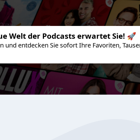
ue Welt der Podcasts erwartet Sie! 🚀
 an und entdecken Sie sofort Ihre Favoriten, Ta