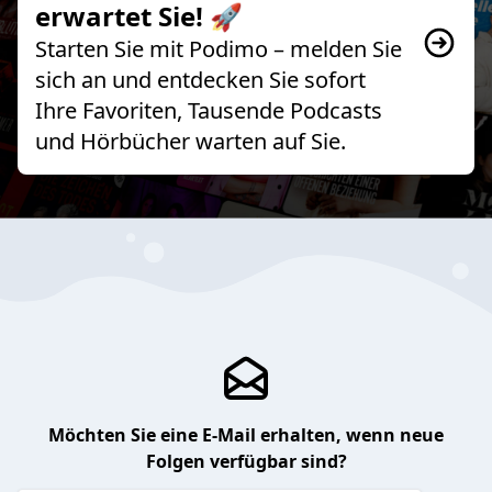
erwartet Sie! 🚀
Starten Sie mit Podimo – melden Sie
sich an und entdecken Sie sofort
Ihre Favoriten, Tausende Podcasts
und Hörbücher warten auf Sie.
Möchten Sie eine E-Mail erhalten, wenn neue
Folgen verfügbar sind?