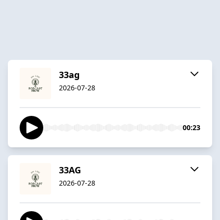
33ag
2026-07-28
00:23
33AG
2026-07-28