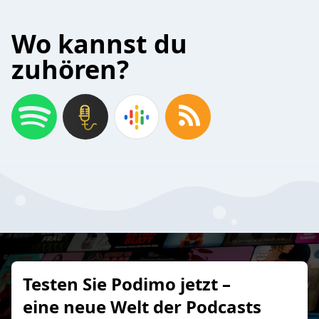
Wo kannst du
zuhören?
Testen Sie Podimo jetzt –
eine neue Welt der Podcasts