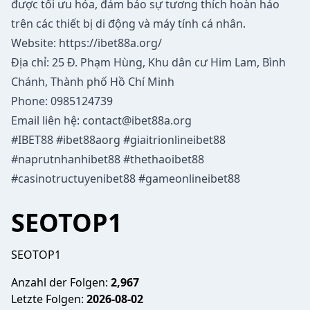
được tối ưu hóa, đảm bảo sự tương thích hoàn hảo
trên các thiết bị di động và máy tính cá nhân.
Website:
https://ibet88a.org/
Địa chỉ: 25 Đ. Phạm Hùng, Khu dân cư Him Lam, Bình
Chánh, Thành phố Hồ Chí Minh
Phone: 0985124739
Email liên hệ:
contact@ibet88a.org
#IBET88 #ibet88aorg #giaitrionlineibet88
#naprutnhanhibet88 #thethaoibet88
#casinotructuyenibet88 #gameonlineibet88
SEOTOP1
SEOTOP1
Anzahl der Folgen:
2,967
Letzte Folgen:
2026-08-02