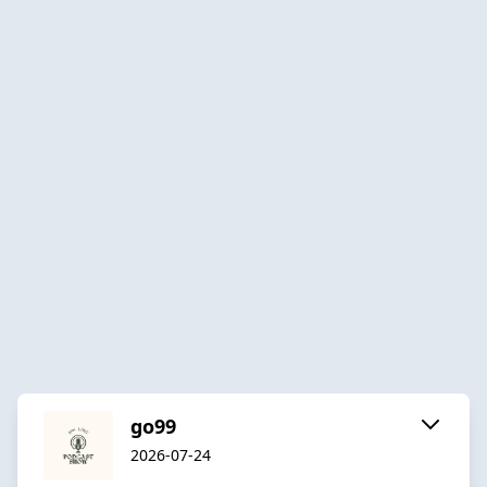
go99
2026-07-24