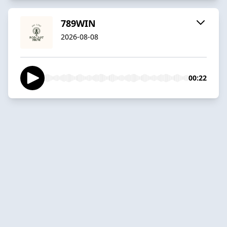
789WIN
2026-08-08
00:22