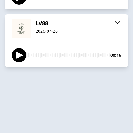
LV88
2026-07-28
00:16