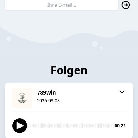
Folgen
789win
2026-08-08
00:22