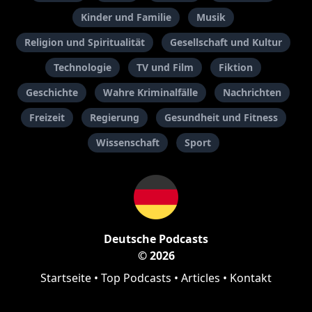
Kinder und Familie
Musik
Religion und Spiritualität
Gesellschaft und Kultur
Technologie
TV und Film
Fiktion
Geschichte
Wahre Kriminalfälle
Nachrichten
Freizeit
Regierung
Gesundheit und Fitness
Wissenschaft
Sport
Deutsche Podcasts
© 2026
Startseite
•
Top Podcasts
•
Articles
•
Kontakt