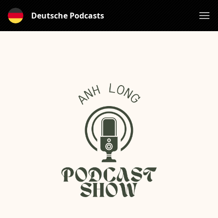
Deutsche Podcasts