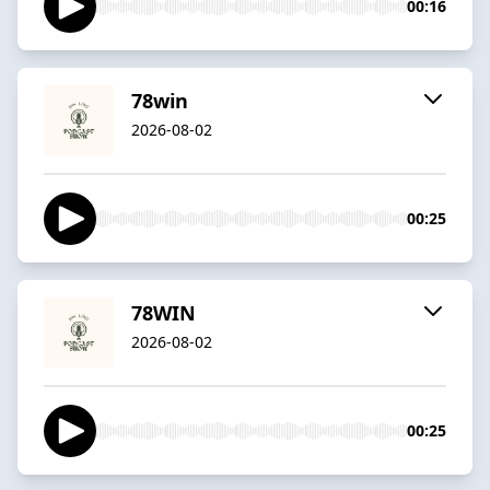
00:16
78win
2026-08-02
00:25
78WIN
2026-08-02
00:25