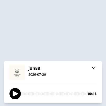
jun88
2026-07-26
00:18