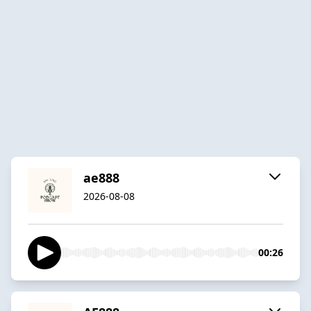
ae888
2026-08-08
00:26