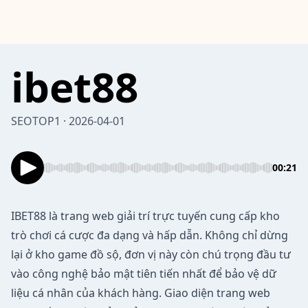
ibet88
SEOTOP1 · 2026-04-01
00:21
IBET88
là trang web giải trí trực tuyến cung cấp kho
trò chơi cá cược đa dạng và hấp dẫn. Không chỉ dừng
lại ở kho game đồ sộ, đơn vị này còn chú trọng đầu tư
vào công nghệ bảo mật tiên tiến nhất để bảo vệ dữ
liệu cá nhân của khách hàng. Giao diện trang web