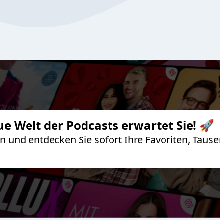
ue Welt der Podcasts erwartet Sie! 🚀
 an und entdecken Sie sofort Ihre Favoriten, Ta