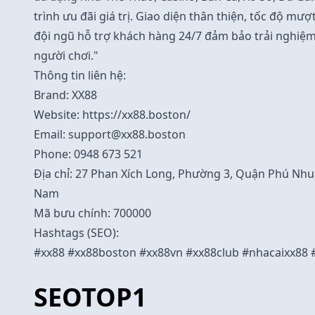
trình ưu đãi giá trị. Giao diện thân thiện, tốc độ mư
đội ngũ hỗ trợ khách hàng 24/7 đảm bảo trải nghiệm
người chơi."
Thông tin liên hệ:
Brand: XX88
Website:
https://xx88.boston/
Email:
support@xx88.boston
Phone: 0948 673 521
Địa chỉ: 27 Phan Xích Long, Phường 3, Quận Phú Nhuậ
Nam
Mã bưu chính: 700000
Hashtags (SEO):
#xx88 #xx88boston #xx88vn #xx88club #nhacaixx88 
SEOTOP1