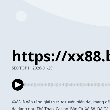
https://xx88.
SEOTOP1 · 2026-01-29
XX88
là nền tảng giải trí trực tuyến hiện đại, mang đế
đa dạng như Thể Thao, Casino, Bắn Cá, Xổ Số, Đá G