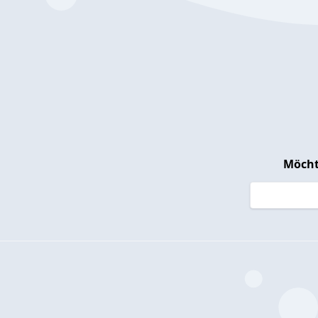
Möcht