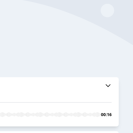
00:16