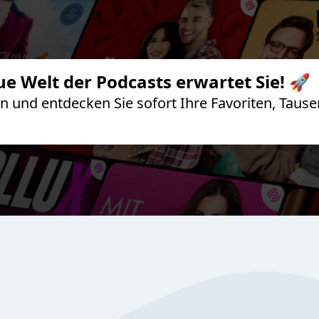
ue Welt der Podcasts erwartet Sie! 🚀
 an und entdecken Sie sofort Ihre Favoriten, Ta