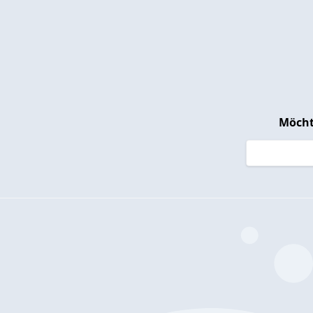
Möcht