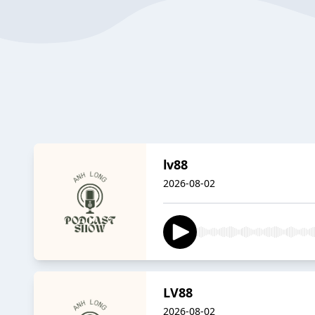
lv88
2026-08-02
LV88
2026-08-02