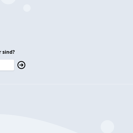
 sind?