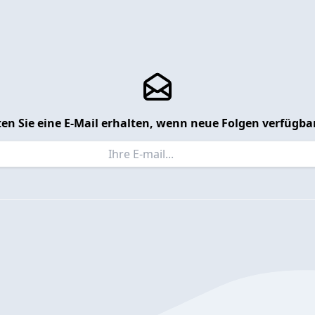
en Sie eine E-Mail erhalten, wenn neue Folgen verfügbar