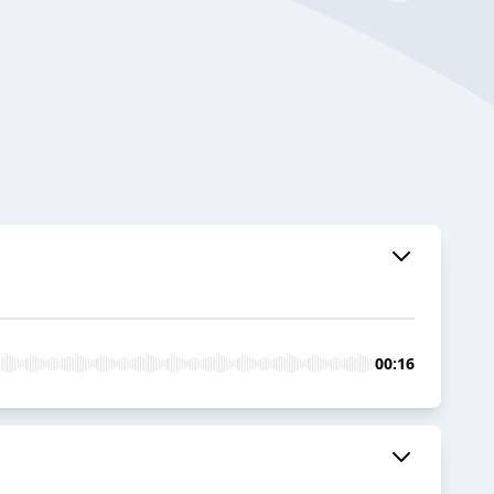
00:16