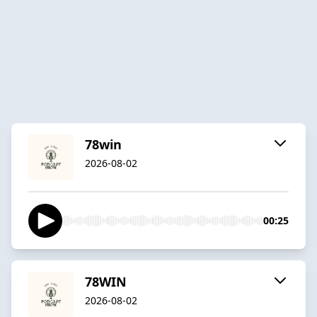
78win
2026-08-02
00:25
78WIN
2026-08-02