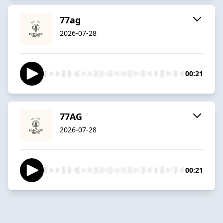
77ag
2026-07-28
00:21
77AG
2026-07-28
00:21