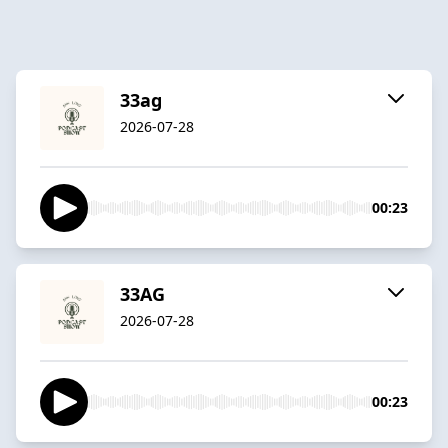
33ag
2026-07-28
00:23
33AG
2026-07-28
00:23