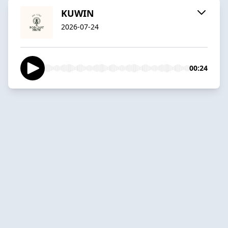
KUWIN
2026-07-24
00:24