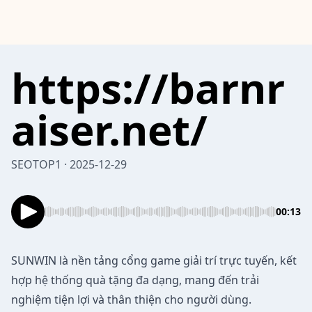
https://barnr
aiser.net/⁠
SEOTOP1 · 2025-12-29
00:13
SUNWIN
là nền tảng cổng game giải trí trực tuyến, kết
hợp hệ thống quà tặng đa dạng, mang đến trải
nghiệm tiện lợi và thân thiện cho người dùng.