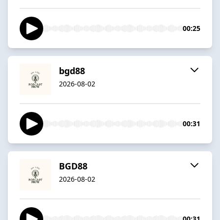
00:25
bgd88
2026-08-02
00:31
BGD88
2026-08-02
00:31