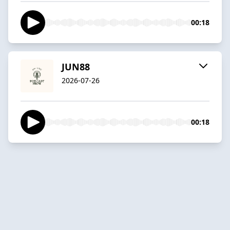
00:18
JUN88
2026-07-26
00:18