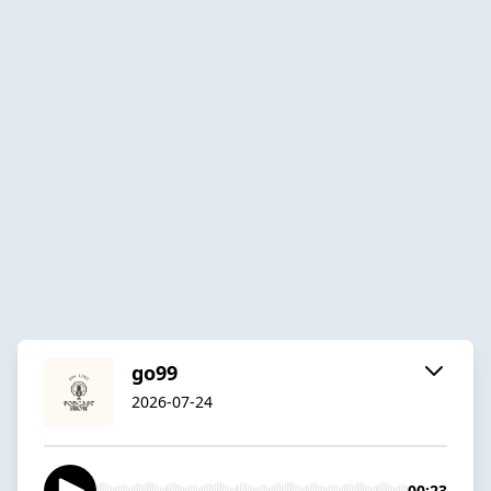
go99
2026-07-24
00:23