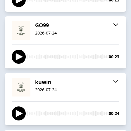
GO99
2026-07-24
00:23
kuwin
2026-07-24
00:24