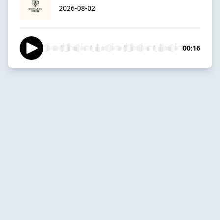
2026-08-02
00:16