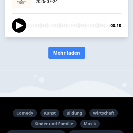
2026-07-24
00:18
Mehr laden
Comedy
Kunst
Bildung
Wirtschaft
Kinder und Familie
Musik