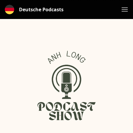
Deutsche Podcasts