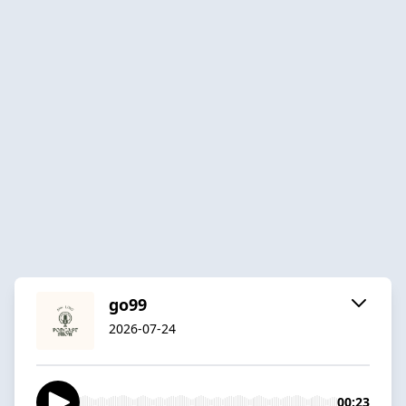
go99
2026-07-24
00:23