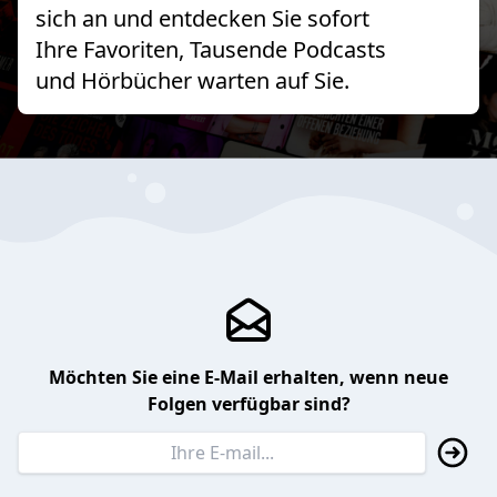
sich an und entdecken Sie sofort
Ihre Favoriten, Tausende Podcasts
und Hörbücher warten auf Sie.
Möchten Sie eine E-Mail erhalten, wenn neue
Folgen verfügbar sind?