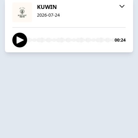
KUWIN
2026-07-24
00:24