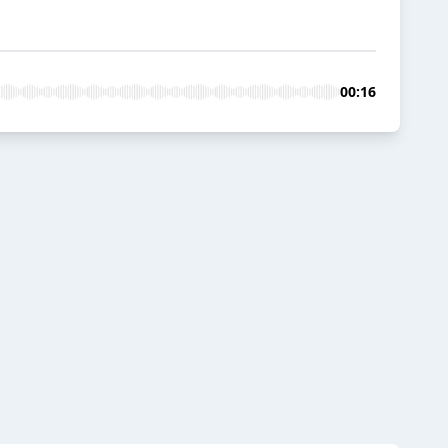
00:16