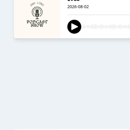
2026-08-02