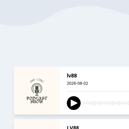
lv88
2026-08-02
LV88