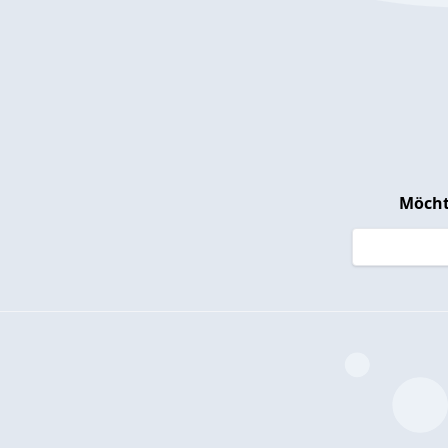
Möcht