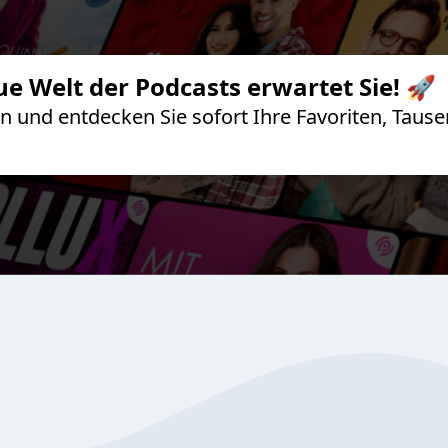
ue Welt der Podcasts erwartet Sie! 🚀
 an und entdecken Sie sofort Ihre Favoriten, Ta