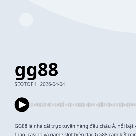
gg88
SEOTOP1 · 2026-04-04
GG88
là nhà cái trực tuyến hàng đầu châu Á, nổi bật 
thao, casino và game slot hiện đại. GG88 cam kết mi