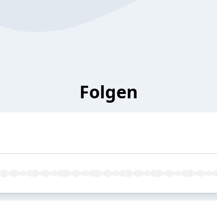
Folgen