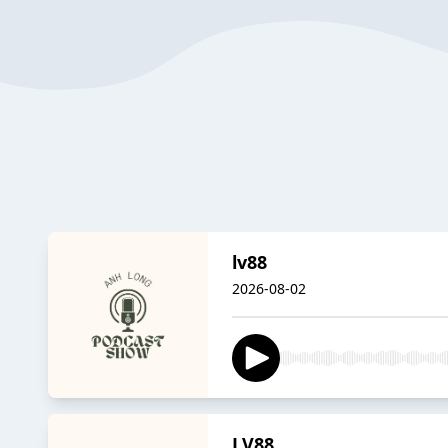
lv88
2026-08-02
LV88