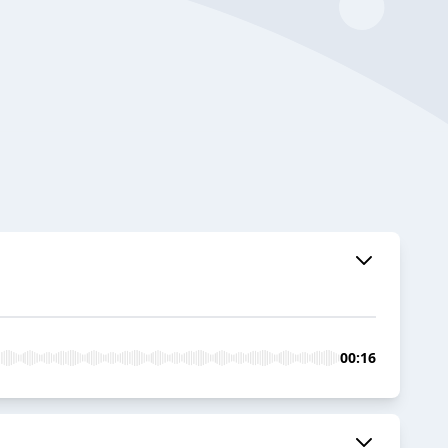
00:16