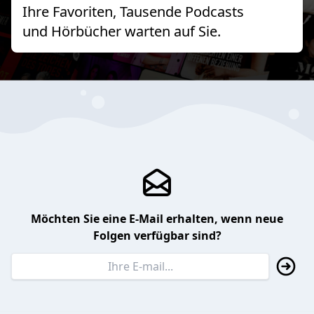
Ihre Favoriten, Tausende Podcasts
und Hörbücher warten auf Sie.
Möchten Sie eine E-Mail erhalten, wenn neue
Folgen verfügbar sind?