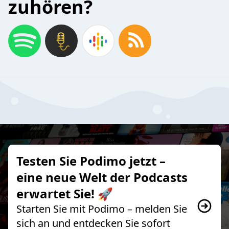
zuhören?
Testen Sie Podimo jetzt –
eine neue Welt der Podcasts
erwartet Sie! 🚀
Starten Sie mit Podimo – melden Sie
sich an und entdecken Sie sofort