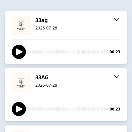
33ag
2026-07-28
00:23
33AG
2026-07-28
00:23