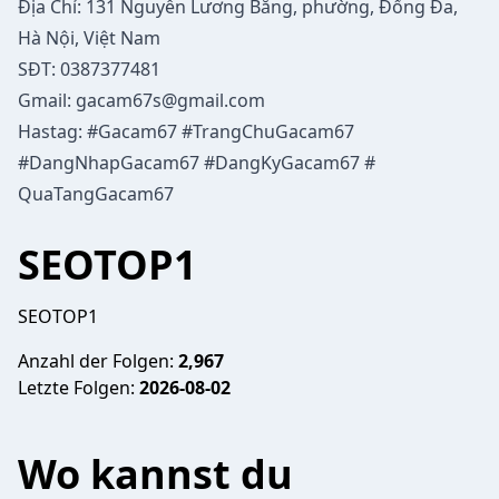
Địa Chỉ: 131 Nguyễn Lương Bằng, phường, Đống Đa,
Hà Nội, Việt Nam
SĐT: 0387377481
Gmail:
gacam67s@gmail.com
Hastag: #Gacam67 #TrangChuGacam67
#DangNhapGacam67 #DangKyGacam67 #
QuaTangGacam67
SEOTOP1
SEOTOP1
Anzahl der Folgen:
2,967
Letzte Folgen:
2026-08-02
Wo kannst du