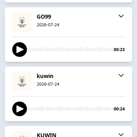
GO99
2026-07-24
00:23
kuwin
2026-07-24
00:24
KUWIN