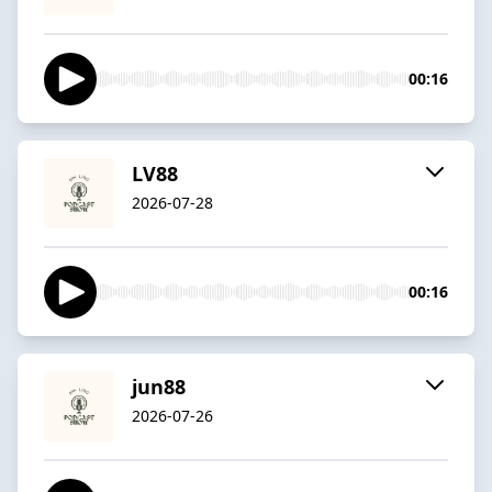
00:16
LV88
2026-07-28
00:16
jun88
2026-07-26