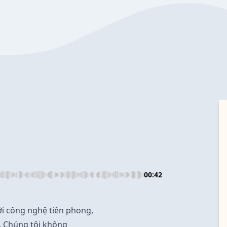
00:42
ới công nghệ tiên phong,
 Chúng tôi không