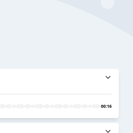
00:16