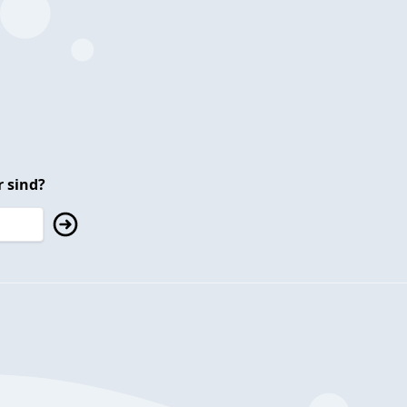
 sind?