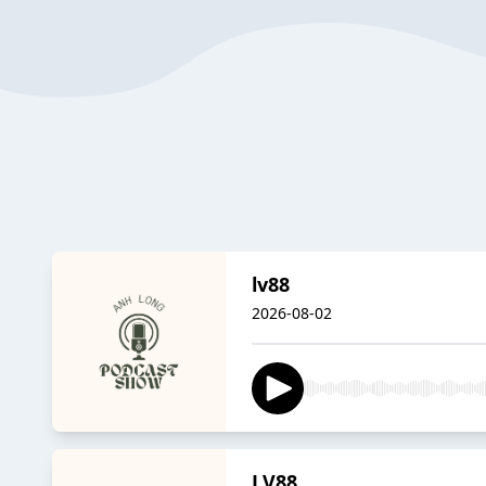
lv88
2026-08-02
LV88