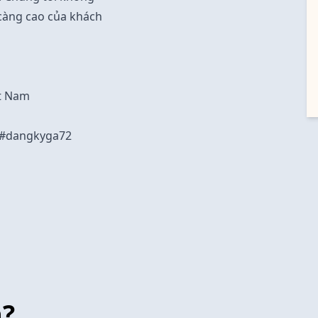
càng cao của khách
ệt Nam
 #dangkyga72
n?