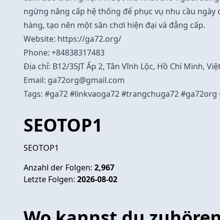
ngừng nâng cấp hệ thống để phục vụ nhu cầu ngày 
hàng, tạo nên một sân chơi hiện đại và đẳng cấp.
Website:
https://ga72.org/
Phone: +84838317483
Địa chỉ: B12/35JT Ấp 2, Tân Vĩnh Lộc, Hồ Chí Minh, Vi
Email:
ga72org@gmail.com
Tags: #ga72 #linkvaoga72 #trangchuga72 #ga72org
SEOTOP1
SEOTOP1
Anzahl der Folgen:
2,967
Letzte Folgen:
2026-08-02
Wo kannst du zuhöre