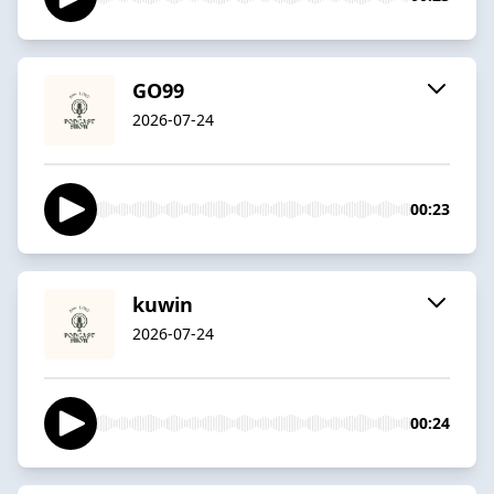
GO99
2026-07-24
00:23
kuwin
2026-07-24
00:24