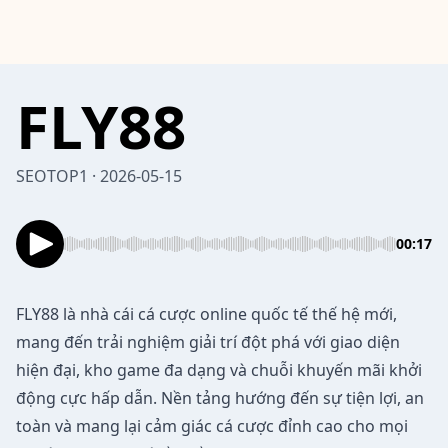
FLY88
SEOTOP1 · 2026-05-15
00:17
FLY88
là nhà cái cá cược online quốc tế thế hệ mới,
mang đến trải nghiệm giải trí đột phá với giao diện
hiện đại, kho game đa dạng và chuỗi khuyến mãi khởi
động cực hấp dẫn. Nền tảng hướng đến sự tiện lợi, an
toàn và mang lại cảm giác cá cược đỉnh cao cho mọi