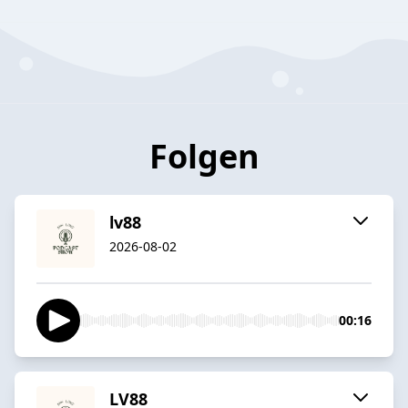
Folgen
lv88
2026-08-02
00:16
LV88