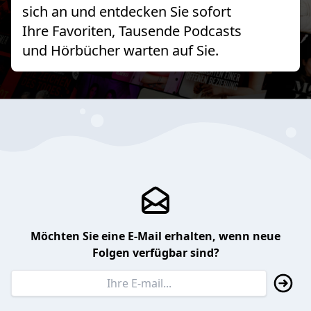
sich an und entdecken Sie sofort
Ihre Favoriten, Tausende Podcasts
und Hörbücher warten auf Sie.
Möchten Sie eine E-Mail erhalten, wenn neue
Folgen verfügbar sind?