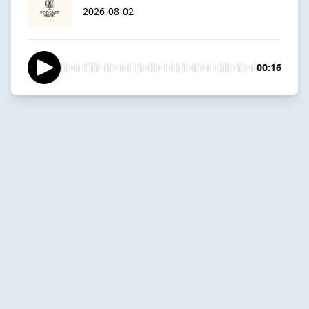
2026-08-02
00:16