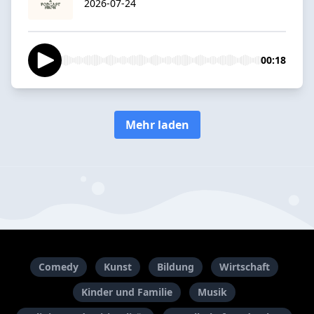
2026-07-24
00:18
Mehr laden
Comedy
Kunst
Bildung
Wirtschaft
Kinder und Familie
Musik