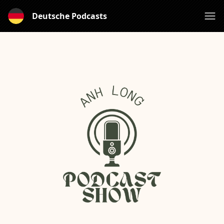
Deutsche Podcasts