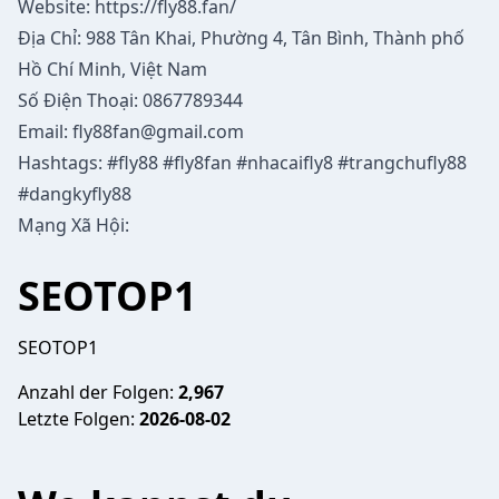
Website:
https://fly88.fan/
Địa Chỉ: 988 Tân Khai, Phường 4, Tân Bình, Thành phố
Hồ Chí Minh, Việt Nam
Số Điện Thoại: 0867789344
Email:
fly88fan@gmail.com
Hashtags: #fly88 #fly8fan #nhacaifly8 #trangchufly88
#dangkyfly88
Mạng Xã Hội:
SEOTOP1
SEOTOP1
Anzahl der Folgen:
2,967
Letzte Folgen:
2026-08-02