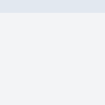
78win
2026-08-02
00:25
78WIN
2026-08-02