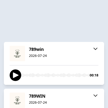
789win
2026-07-24
00:18
789WIN
2026-07-24