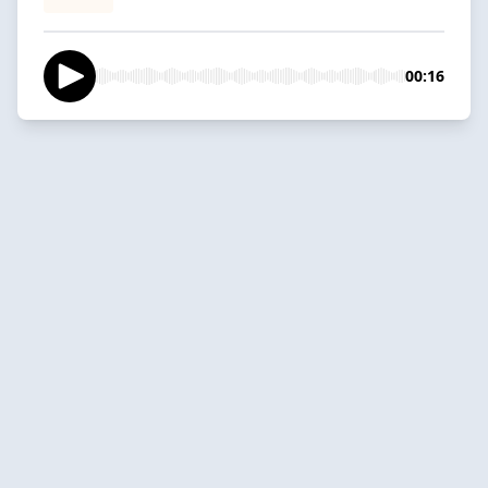
00:16