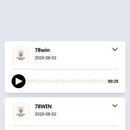
78win
2026-08-02
00:25
78WIN
2026-08-02