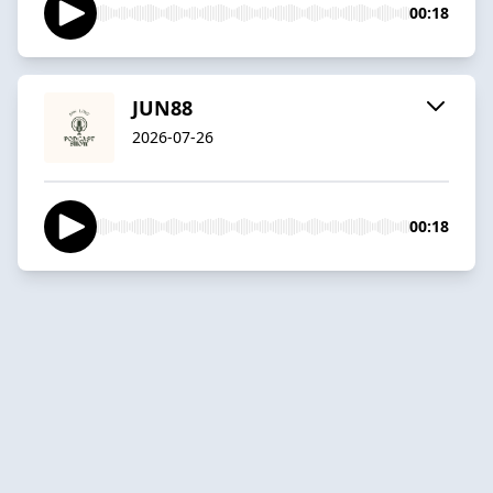
00:18
JUN88
2026-07-26
00:18