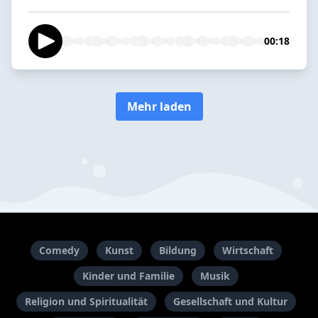
00:18
Mehr laden
Comedy
Kunst
Bildung
Wirtschaft
Kinder und Familie
Musik
Religion und Spiritualität
Gesellschaft und Kultur