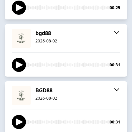
00:25
bgd88
2026-08-02
00:31
BGD88
2026-08-02
00:31