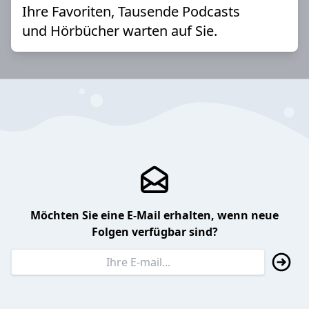
Ihre Favoriten, Tausende Podcasts
und Hörbücher warten auf Sie.
Möchten Sie eine E-Mail erhalten, wenn neue
Folgen verfügbar sind?