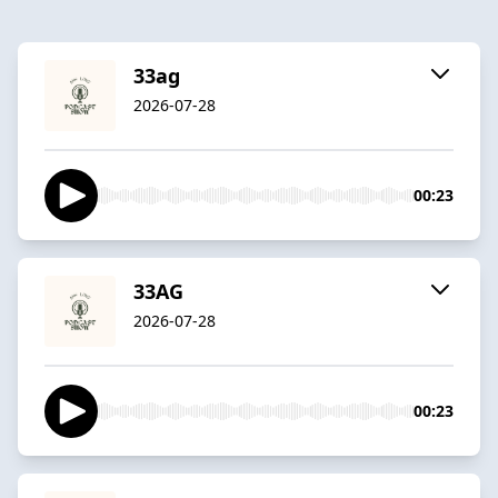
33ag
2026-07-28
00:23
33AG
2026-07-28
00:23