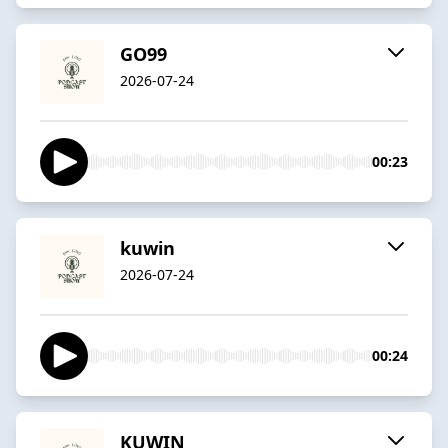
GO99
2026-07-24
00:23
kuwin
2026-07-24
00:24
KUWIN