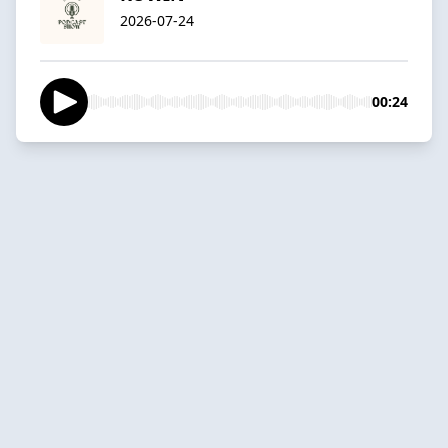
2026-07-24
00:24