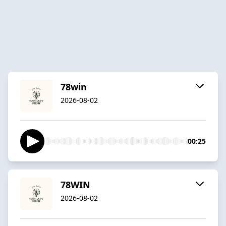
78win
2026-08-02
00:25
78WIN
2026-08-02