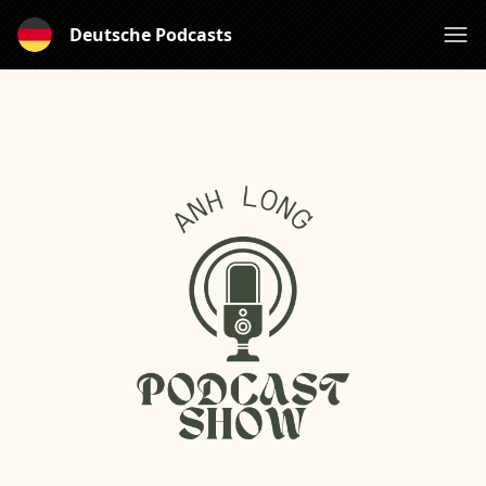
Deutsche Podcasts