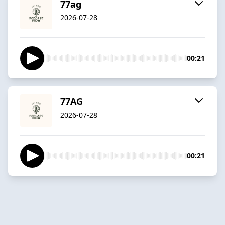
77ag
2026-07-28
00:21
77AG
2026-07-28
00:21