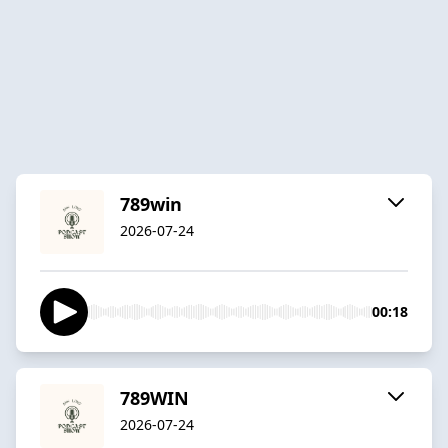
789win
2026-07-24
00:18
789WIN
2026-07-24