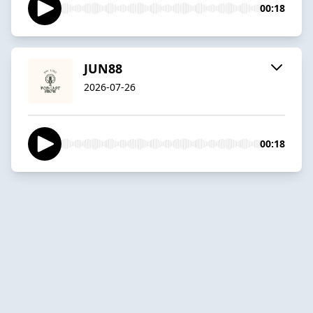
00:18
JUN88
2026-07-26
00:18