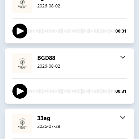
2026-08-02
00:31
BGD88
2026-08-02
00:31
33ag
2026-07-28