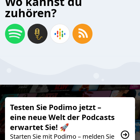
Wo kannst du
zuhören?
Testen Sie Podimo jetzt –
eine neue Welt der Podcasts
erwartet Sie! 🚀
Starten Sie mit Podimo – melden Sie