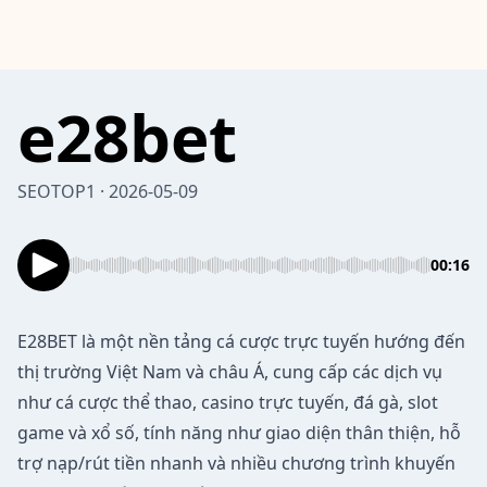
e28bet
SEOTOP1 · 2026-05-09
00:16
E28BET
là một nền tảng cá cược trực tuyến hướng đến
thị trường Việt Nam và châu Á, cung cấp các dịch vụ
như cá cược thể thao, casino trực tuyến, đá gà, slot
game và xổ số, tính năng như giao diện thân thiện, hỗ
trợ nạp/rút tiền nhanh và nhiều chương trình khuyến