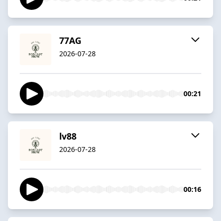
77AG
2026-07-28
00:21
lv88
2026-07-28
00:16