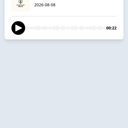
2026-08-08
00:22