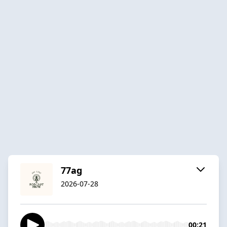
77ag
2026-07-28
00:21