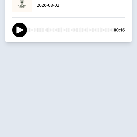
2026-08-02
00:16