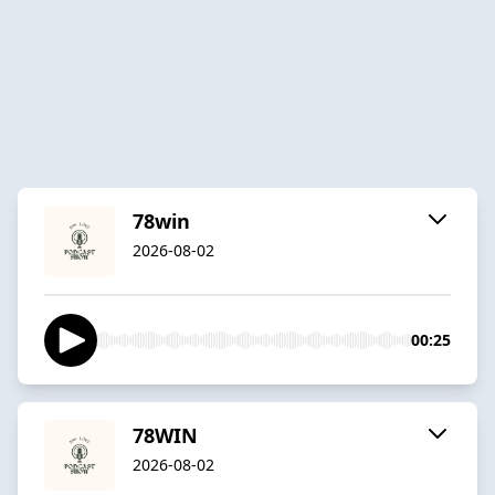
78win
2026-08-02
00:25
78WIN
2026-08-02