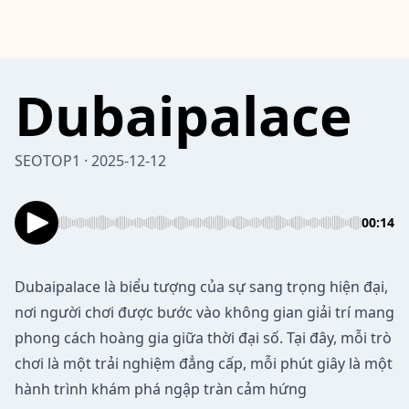
Dubaipalace
SEOTOP1 · 2025-12-12
00:14
Dubaipalace
là biểu tượng của sự sang trọng hiện đại,
nơi người chơi được bước vào không gian giải trí mang
phong cách hoàng gia giữa thời đại số. Tại đây, mỗi trò
chơi là một trải nghiệm đẳng cấp, mỗi phút giây là một
hành trình khám phá ngập tràn cảm hứng