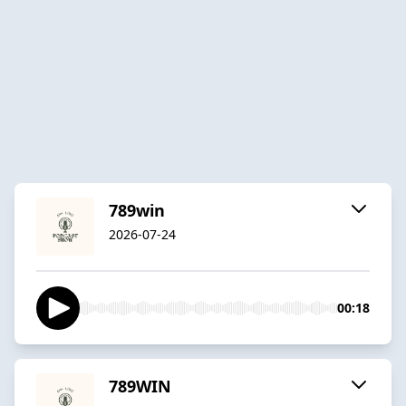
789win
2026-07-24
00:18
789WIN