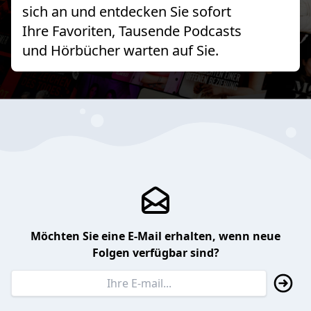
sich an und entdecken Sie sofort
Ihre Favoriten, Tausende Podcasts
und Hörbücher warten auf Sie.
Möchten Sie eine E-Mail erhalten, wenn neue
Folgen verfügbar sind?