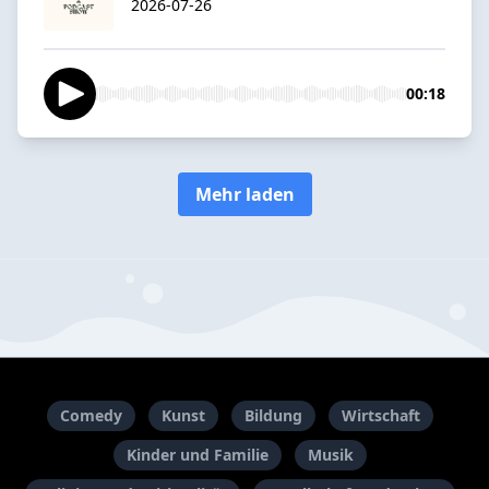
2026-07-26
00:18
Mehr laden
Comedy
Kunst
Bildung
Wirtschaft
Kinder und Familie
Musik