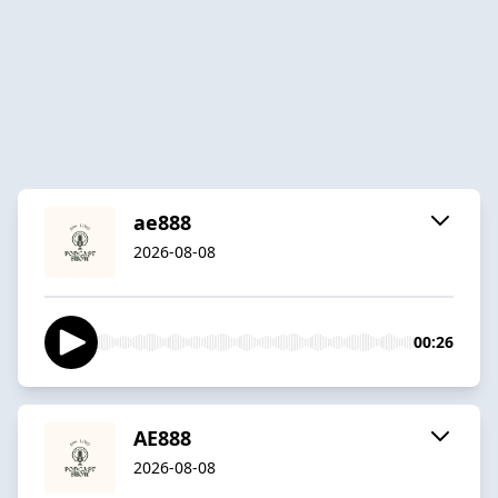
ae888
2026-08-08
00:26
AE888
2026-08-08