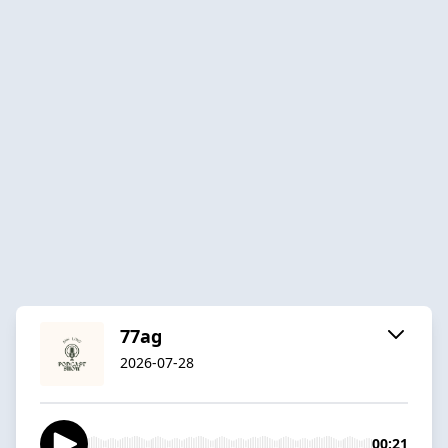
77ag
2026-07-28
00:21