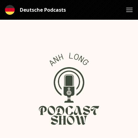
Deutsche Podcasts