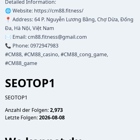
Detailed Information:
🌐 Website:
https://cm88.fitness/
📍 Address: 64 P. Nguyễn Lương Bằng, Chợ Dừa, Đống
Đa, Hà Nội, Việt Nam
✉️ Email:
cm88.fitness@gmail.com
📞 Phone: 0972947983
#CM88, #CM88_casino, #CM88_cong_game,
#CM88_game
SEOTOP1
SEOTOP1
Anzahl der Folgen:
2,973
Letzte Folgen:
2026-08-08