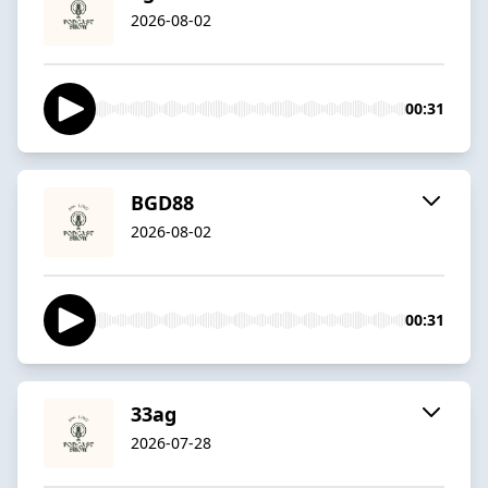
2026-08-02
00:31
BGD88
2026-08-02
00:31
33ag
2026-07-28