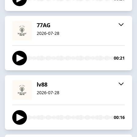
77AG
2026-07-28
00:21
lv88
2026-07-28
00:16