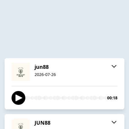
jun88
2026-07-26
00:18
JUN88