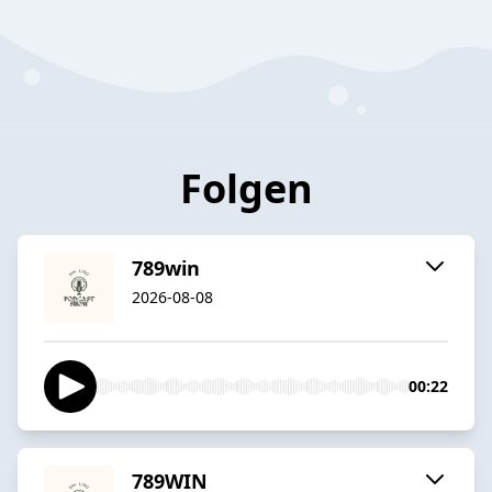
Folgen
789win
2026-08-08
00:22
789WIN