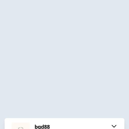
bgd88