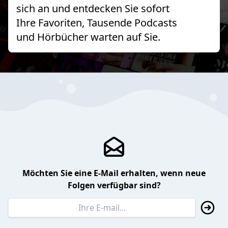
sich an und entdecken Sie sofort
Ihre Favoriten, Tausende Podcasts
und Hörbücher warten auf Sie.
Möchten Sie eine E-Mail erhalten, wenn neue
Folgen verfügbar sind?